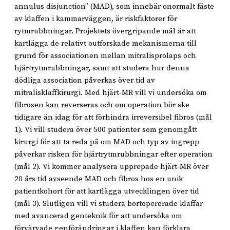
annulus disjunction” (MAD), som innebär onormalt fäste
av klaffen i kammarväggen, är riskfaktorer för
rytmrubbningar. Projektets övergripande mål är att
kartlägga de relativt outforskade mekanismerna till
grund för associationen mellan mitralisprolaps och
hjärtrytmrubbningar, samt att studera hur denna
dödliga association påverkas över tid av
mitralisklaffkirurgi. Med hjärt-MR vill vi undersöka om
fibrosen kan reverseras och om operation bör ske
tidigare än idag för att förhindra irreversibel fibros (mål
1). Vi vill studera över 500 patienter som genomgått
kirurgi för att ta reda på om MAD och typ av ingrepp
påverkar risken för hjärtrytmrubbningar efter operation
(mål 2). Vi kommer analysera upprepade hjärt-MR över
20 års tid avseende MAD och fibros hos en unik
patientkohort för att kartlägga utvecklingen över tid
(mål 3). Slutligen vill vi studera bortopererade klaffar
med avancerad genteknik för att undersöka om
förvärvade genförändringar i klaffen kan förklara