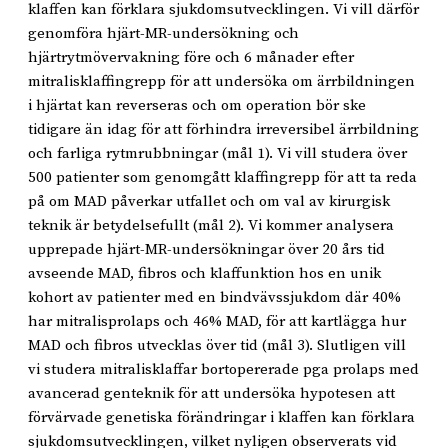
klaffen kan förklara sjukdomsutvecklingen. Vi vill därför
genomföra hjärt-MR-undersökning och
hjärtrytmövervakning före och 6 månader efter
mitralisklaffingrepp för att undersöka om ärrbildningen
i hjärtat kan reverseras och om operation bör ske
tidigare än idag för att förhindra irreversibel ärrbildning
och farliga rytmrubbningar (mål 1). Vi vill studera över
500 patienter som genomgått klaffingrepp för att ta reda
på om MAD påverkar utfallet och om val av kirurgisk
teknik är betydelsefullt (mål 2). Vi kommer analysera
upprepade hjärt-MR-undersökningar över 20 års tid
avseende MAD, fibros och klaffunktion hos en unik
kohort av patienter med en bindvävssjukdom där 40%
har mitralisprolaps och 46% MAD, för att kartlägga hur
MAD och fibros utvecklas över tid (mål 3). Slutligen vill
vi studera mitralisklaffar bortopererade pga prolaps med
avancerad genteknik för att undersöka hypotesen att
förvärvade genetiska förändringar i klaffen kan förklara
sjukdomsutvecklingen, vilket nyligen observerats vid