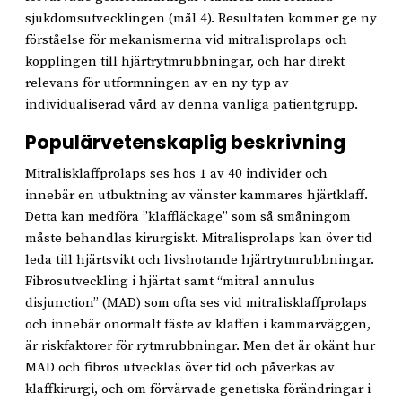
sjukdomsutvecklingen (mål 4). Resultaten kommer ge ny
förståelse för mekanismerna vid mitralisprolaps och
kopplingen till hjärtrytmrubbningar, och har direkt
relevans för utformningen av en ny typ av
individualiserad vård av denna vanliga patientgrupp.
Populärvetenskaplig beskrivning
Mitralisklaffprolaps ses hos 1 av 40 individer och
innebär en utbuktning av vänster kammares hjärtklaff.
Detta kan medföra ”klaffläckage” som så småningom
måste behandlas kirurgiskt. Mitralisprolaps kan över tid
leda till hjärtsvikt och livshotande hjärtrytmrubbningar.
Fibrosutveckling i hjärtat samt “mitral annulus
disjunction” (MAD) som ofta ses vid mitralisklaffprolaps
och innebär onormalt fäste av klaffen i kammarväggen,
är riskfaktorer för rytmrubbningar. Men det är okänt hur
MAD och fibros utvecklas över tid och påverkas av
klaffkirurgi, och om förvärvade genetiska förändringar i