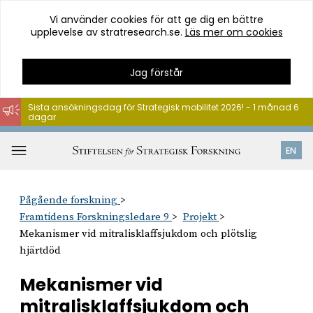
Vi använder cookies för att ge dig en bättre
upplevelse av stratresearch.se.
Läs mer om cookies
Jag förstår
Sista ansökningsdag för Strategisk mobilitet 2026! - 1 månad 6
dagar
Hoppa
till
Öppna
EN
innehåll
meny
Pågående forskning
Framtidens Forskningsledare 9
Projekt
Mekanismer vid mitralisklaffsjukdom och plötslig
hjärtdöd
Mekanismer vid
mitralisklaffsjukdom och