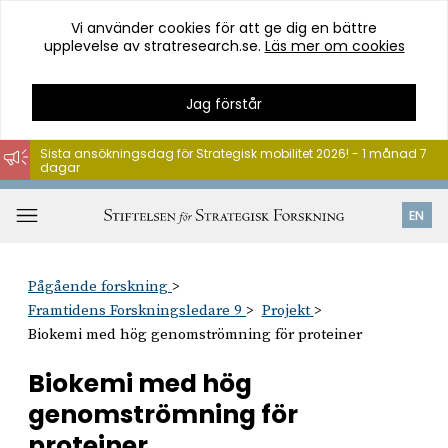
Vi använder cookies för att ge dig en bättre
upplevelse av stratresearch.se.
Läs mer om cookies
Jag förstår
Sista ansökningsdag för Strategisk mobilitet 2026! - 1 månad 7
dagar
Hoppa
till
Öppna
EN
innehåll
meny
Pågående forskning
Framtidens Forskningsledare 9
Projekt
Biokemi med hög genomströmning för proteiner
Biokemi med hög
genomströmning för
proteiner