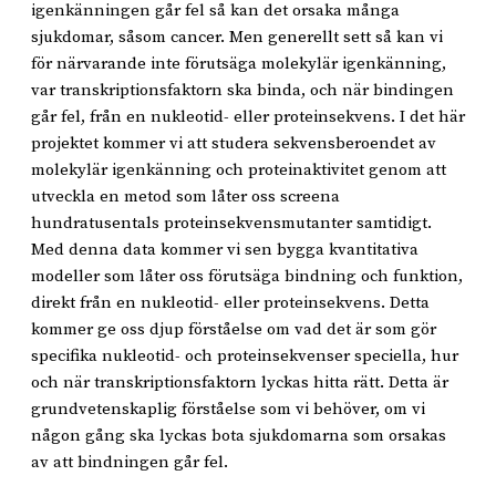
igenkänningen går fel så kan det orsaka många
sjukdomar, såsom cancer. Men generellt sett så kan vi
för närvarande inte förutsäga molekylär igenkänning,
var transkriptionsfaktorn ska binda, och när bindingen
går fel, från en nukleotid- eller proteinsekvens. I det här
projektet kommer vi att studera sekvensberoendet av
molekylär igenkänning och proteinaktivitet genom att
utveckla en metod som låter oss screena
hundratusentals proteinsekvensmutanter samtidigt.
Med denna data kommer vi sen bygga kvantitativa
modeller som låter oss förutsäga bindning och funktion,
direkt från en nukleotid- eller proteinsekvens. Detta
kommer ge oss djup förståelse om vad det är som gör
specifika nukleotid- och proteinsekvenser speciella, hur
och när transkriptionsfaktorn lyckas hitta rätt. Detta är
grundvetenskaplig förståelse som vi behöver, om vi
någon gång ska lyckas bota sjukdomarna som orsakas
av att bindningen går fel.