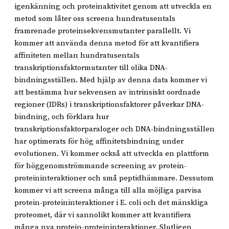
igenkänning och proteinaktivitet genom att utveckla en
metod som låter oss screena hundratusentals
framrenade proteinsekvensmutanter parallellt. Vi
kommer att använda denna metod för att kvantifiera
affiniteten mellan hundratusentals
transkriptionsfaktormutanter till olika DNA-
bindningsställen. Med hjälp av denna data kommer vi
att bestämma hur sekvensen av intrinsiskt oordnade
regioner (IDRs) i transkriptionsfaktorer påverkar DNA-
bindning, och förklara hur
transkriptionsfaktorparaloger och DNA-bindningsställen
har optimerats för hög affinitetsbindning under
evolutionen. Vi kommer också att utveckla en plattform
för höggenomströmmande screening av protein-
proteininteraktioner och små peptidhämmare. Dessutom
kommer vi att screena många till alla möjliga parvisa
protein-proteininteraktioner i E. coli och det mänskliga
proteomet, där vi sannolikt kommer att kvantifiera
många nya protein-proteininteraktioner. Slutligen