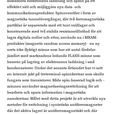
kombinera elektronens laddning och spinn på ett
effektivt sätt och möjliggöra nya data- och
kommunikationsprodukter. Spinnventiler i form av
magnetiska tunnelövergångar, där två ferromagnetiska
partiklar är separerade med ett tunt oxidlager och
konstruerade med två stabila resistanstillstånd för att
lagra digitala nollor och ettor, används nu i MRAM-
produkter (magnetic random access memory) - en ny
sorts icke-flyktigt minne som har ett antal fördelar
jämfört med marknadens ledande FLASH-minne som
baseras på lagring av elektronens laddning i små
kondensatorer. Under det senaste årtiondet har vi sett
en intensiv jakt på treterminal-spinnkretsar som skulle
fungera som transistorer. Både spin-baserad logik och -
minnen använder magnetiseringsswitchning för att
bearbeta och spara information i magnetiska
nanokretsar. Målet med detta projekt är att utveckla nya
metoder för switchning i syntetiska antiferromagneter
där det aktiva lagret är antiferromagnetiskt och där