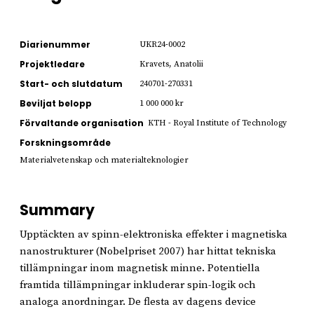
Diarienummer
UKR24-0002
Projektledare
Kravets, Anatolii
Start- och slutdatum
240701-270331
Beviljat belopp
1 000 000 kr
Förvaltande organisation
KTH - Royal Institute of Technology
Forskningsområde
Materialvetenskap och materialteknologier
Summary
Upptäckten av spinn-elektroniska effekter i magnetiska
nanostrukturer (Nobelpriset 2007) har hittat tekniska
tillämpningar inom magnetisk minne. Potentiella
framtida tillämpningar inkluderar spin-logik och
analoga anordningar. De flesta av dagens device