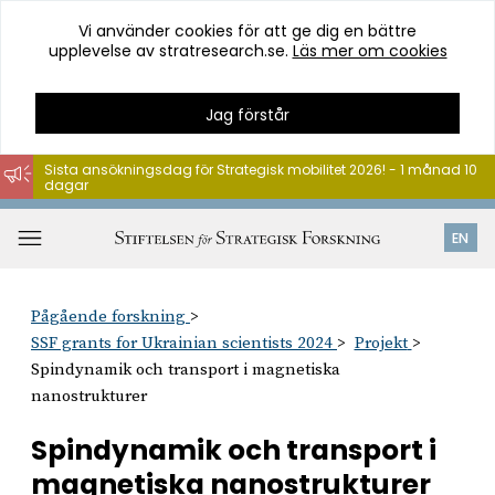
Vi använder cookies för att ge dig en bättre
upplevelse av stratresearch.se.
Läs mer om cookies
Jag förstår
Sista ansökningsdag för Strategisk mobilitet 2026! - 1 månad 10
dagar
Hoppa
till
Öppna
EN
innehåll
meny
Pågående forskning
SSF grants for Ukrainian scientists 2024
Projekt
Spindynamik och transport i magnetiska
nanostrukturer
Spindynamik och transport i
magnetiska nanostrukturer