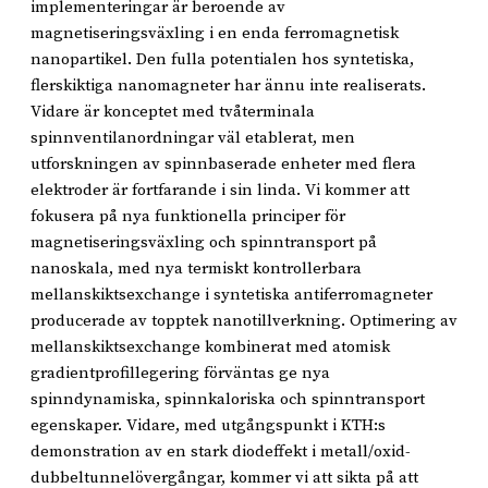
implementeringar är beroende av
magnetiseringsväxling i en enda ferromagnetisk
nanopartikel. Den fulla potentialen hos syntetiska,
flerskiktiga nanomagneter har ännu inte realiserats.
Vidare är konceptet med tvåterminala
spinnventilanordningar väl etablerat, men
utforskningen av spinnbaserade enheter med flera
elektroder är fortfarande i sin linda. Vi kommer att
fokusera på nya funktionella principer för
magnetiseringsväxling och spinntransport på
nanoskala, med nya termiskt kontrollerbara
mellanskiktsexchange i syntetiska antiferromagneter
producerade av topptek nanotillverkning. Optimering av
mellanskiktsexchange kombinerat med atomisk
gradientprofillegering förväntas ge nya
spinndynamiska, spinnkaloriska och spinntransport
egenskaper. Vidare, med utgångspunkt i KTH:s
demonstration av en stark diodeffekt i metall/oxid-
dubbeltunnelövergångar, kommer vi att sikta på att