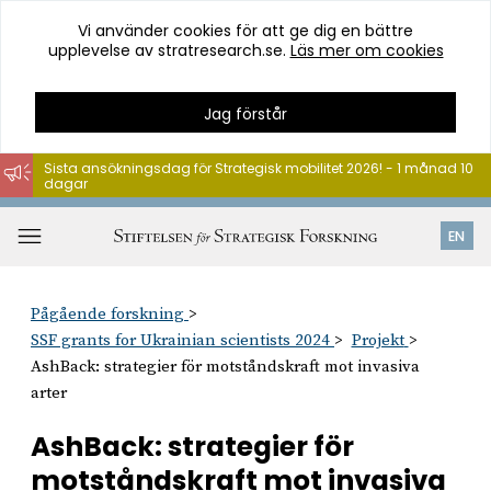
Vi använder cookies för att ge dig en bättre
upplevelse av stratresearch.se.
Läs mer om cookies
Jag förstår
Sista ansökningsdag för Strategisk mobilitet 2026! - 1 månad 10
dagar
Hoppa
till
Öppna
EN
innehåll
meny
Pågående forskning
SSF grants for Ukrainian scientists 2024
Projekt
AshBack: strategier för motståndskraft mot invasiva
arter
AshBack: strategier för
motståndskraft mot invasiva