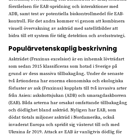
förståelsen för EAB-spridning och interaktioner med
ADB, samt test av potentiella biokontrollmedel för EAB-
kontroll. För det andra kommer vi genom att kombinera
visuell övervakning av askträd med satellitbilder att
bidra till ett system för tidig detektion och avelsstrategi.
Populärvetenskaplig beskrivning
Askträdet (Fraxinus excelsior) är en inhemsk lövträdart
som sedan 2015 klassificeras som hotad i Sverige på
grund av dess massiva tillbakagång. Under de senaste
två årtiondena har enorma ekonomiska och ekologiska
förluster av ask (Fraxinus) kopplats till två invasiva arter
från Asien: askskottsjukan (ADB) och smaragdaskborren
(EAB). Båda arterna har orsakat omfattande tillbakagång
och dödlighet bland askträd. Nyligen har EAB, som
dödat tiotals miljoner askträd i Nordamerika, också
invaderat Europa och spridit sig västerut till och med
Ukraina år 2019. Attack av EAB är vanligtvis dödlig för