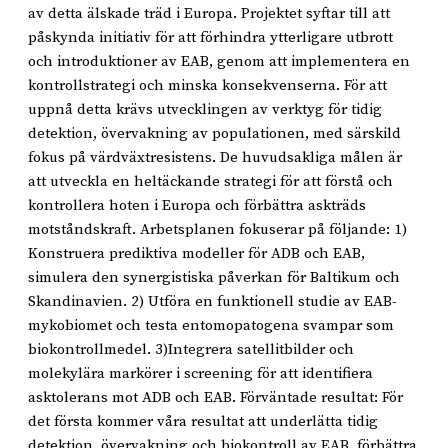
av detta älskade träd i Europa. Projektet syftar till att
påskynda initiativ för att förhindra ytterligare utbrott
och introduktioner av EAB, genom att implementera en
kontrollstrategi och minska konsekvenserna. För att
uppnå detta krävs utvecklingen av verktyg för tidig
detektion, övervakning av populationen, med särskild
fokus på värdväxtresistens. De huvudsakliga målen är
att utveckla en heltäckande strategi för att förstå och
kontrollera hoten i Europa och förbättra askträds
motståndskraft. Arbetsplanen fokuserar på följande: 1)
Konstruera prediktiva modeller för ADB och EAB,
simulera den synergistiska påverkan för Baltikum och
Skandinavien. 2) Utföra en funktionell studie av EAB-
mykobiomet och testa entomopatogena svampar som
biokontrollmedel. 3)Integrera satellitbilder och
molekylära markörer i screening för att identifiera
asktolerans mot ADB och EAB. Förväntade resultat: För
det första kommer våra resultat att underlätta tidig
detektion, övervakning och biokontroll av EAB, förbättra