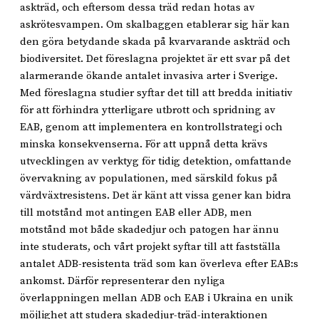
askträd, och eftersom dessa träd redan hotas av
askrötesvampen. Om skalbaggen etablerar sig här kan
den göra betydande skada på kvarvarande askträd och
biodiversitet. Det föreslagna projektet är ett svar på det
alarmerande ökande antalet invasiva arter i Sverige.
Med föreslagna studier syftar det till att bredda initiativ
för att förhindra ytterligare utbrott och spridning av
EAB, genom att implementera en kontrollstrategi och
minska konsekvenserna. För att uppnå detta krävs
utvecklingen av verktyg för tidig detektion, omfattande
övervakning av populationen, med särskild fokus på
värdväxtresistens. Det är känt att vissa gener kan bidra
till motstånd mot antingen EAB eller ADB, men
motstånd mot både skadedjur och patogen har ännu
inte studerats, och vårt projekt syftar till att fastställa
antalet ADB-resistenta träd som kan överleva efter EAB:s
ankomst. Därför representerar den nyliga
överlappningen mellan ADB och EAB i Ukraina en unik
möjlighet att studera skadedjur-träd-interaktionen