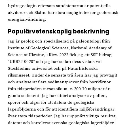
hydrogeologin eftersom sandstenarna är potentiella
akviferer och Skåne har stora möjligheter för geotermisk
energianvändning.
Populärvetenskaplig beskrivning
Jag är geolog och specialiserad på paleontologi från
Institute of Geological Sciences, National Academy of
Science of Ukraine, i Kiev. 2022 fick jag ett SSF-bidrag
”UKR22-0020” och jag har sedan dess vistats vid
Stockholms universitet och på Naturhistoriska
riksmuseet. Under de senaste två åren har jag provtagit
och analyserat flera sedimentprover från borrkärnor
från tidsperioden mesozoikum, c. 200-70 miljoner år
gamla sediment. Jag har utfört analyser av pollen,
sporer och alger för att datera de geologiska
lagerföljderna och för att identifiera miljöförändringar
över stora tidsperioder. Jag har uppnått viktiga resultat,
daterat och korrelerat svenska geologiska lagerföljder