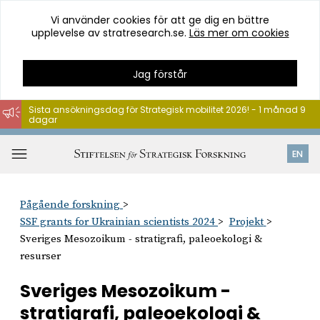
Vi använder cookies för att ge dig en bättre
upplevelse av stratresearch.se.
Läs mer om cookies
Jag förstår
Sista ansökningsdag för Strategisk mobilitet 2026! - 1 månad 9
dagar
Hoppa
till
Öppna
EN
innehåll
meny
Pågående forskning
SSF grants for Ukrainian scientists 2024
Projekt
Sveriges Mesozoikum - stratigrafi, paleoekologi &
resurser
Sveriges Mesozoikum -
stratigrafi, paleoekologi &