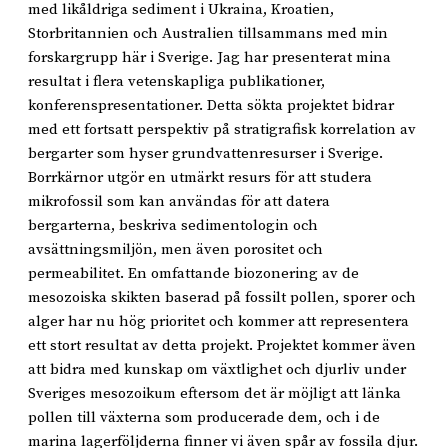
med likåldriga sediment i Ukraina, Kroatien,
Storbritannien och Australien tillsammans med min
forskargrupp här i Sverige. Jag har presenterat mina
resultat i flera vetenskapliga publikationer,
konferenspresentationer. Detta sökta projektet bidrar
med ett fortsatt perspektiv på stratigrafisk korrelation av
bergarter som hyser grundvattenresurser i Sverige.
Borrkärnor utgör en utmärkt resurs för att studera
mikrofossil som kan användas för att datera
bergarterna, beskriva sedimentologin och
avsättningsmiljön, men även porositet och
permeabilitet. En omfattande biozonering av de
mesozoiska skikten baserad på fossilt pollen, sporer och
alger har nu hög prioritet och kommer att representera
ett stort resultat av detta projekt. Projektet kommer även
att bidra med kunskap om växtlighet och djurliv under
Sveriges mesozoikum eftersom det är möjligt att länka
pollen till växterna som producerade dem, och i de
marina lagerföljderna finner vi även spår av fossila djur.