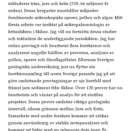
inkluderar trias, jura och krita (220–66 miljoner år
sedan). Dessa bergarter innehåller miljarder
fossiliserade mikroskopiska sporer, pollen och alger. Mitt
första arbete var inriktat på mikropaleontologin av
kritaskikten i Skåne. Jag vill nu fortsätta dessa studier
och inkludera de underliggande juraskikten. Jag har
redan provtagit och bearbetat flera borrkärnor och
analyserat ungefär hälften av proverna, analyser av
pollen, sporer och dinoflagellater. Eftersom Sveriges
geologiska undersökning just nu flyttar sin
borrkärnsamling till norra Sverige passade jag på att
göra omfattande provtagningar av sju borrhål med
främst jura sediment från Skåne. Över 120 prover har nu
bearbetats och väntar på analys för att slutföra
projektet. Dessa prover omfattar viktiga geologiska
intervall, såsom gränsen mellan Jura och Krita.
Samarbete med andra forskare kommer att utökas
genom användning av stabila isotopanalyser och
kommer att bidra med en relevanta data även flr