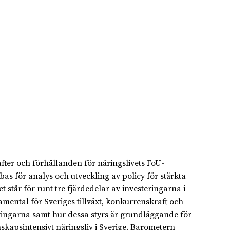
rafter och förhållanden för näringslivets FoU-
bas för analys och utveckling av policy för stärkta
t står för runt tre fjärdedelar av investeringarna i
mental för Sveriges tillväxt, konkurrenskraft och
eringarna samt hur dessa styrs är grundläggande för
unskapsintensivt näringsliv i Sverige. Barometern