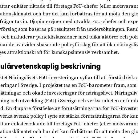
attar enkäter riktade till företags FoU-chefer (eller motsvar
ationsklimatet och hur det kan förbättras för att möta den g
frågor tas in. Djupintervjuer med utvalda FoU-chefer och expe
yförslag som baseras på resultatet från undersökningen. Resul
, och inkluderar paneldiskussioner med olika aktörer och poli
mande av evidensbaserade policyförslag för att öka näringslive
ges attraktionskraft för kunskapsintensiv verksamhet.
ulärvetenskaplig beskrivning
ktet Näringslivets FoU-investeringar syftar till att förstå drivk
teringar i Sverige. I projektet tas en FoU-barometer fram, som 
sättningar och ökade investeringar för näringslivet. Näringslive
ning och utveckling (FoU) i Sverige och verksamheten är funda
rd. En djupare förståelse av förutsättningarna för FoU-invest
åverka svensk policy i syfte att stärka förutsättningarna för k
attar enkäter riktade till företags FoU-chefer (eller motsvar
ationsklimatet och hur det kan förbättras för att möta den g