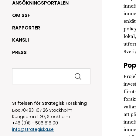
ANSÖKNINGSPORTALEN
innef
innov
OM SSF
enkät
RAPPORTER
polic
lokal
KANSLI
utfor
Sveri
PRESS
Pop
Sök
efter:
Proje
inves
förut
forsk
Stiftelsen för Strategisk Forskning
välfä
Box 70483, 107 26 Stockholm
att p
Kungsbron 1 G7, Stockholm
innef
+46 (0)8 - 505 816 00
info@strategiska.se
innov