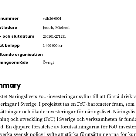
ienummer
vdb26-0001
ktledare
Jacob, Michael
- och slutdatum
260101-271231
jat belopp
1 400 000 kr
ltande organisation
kningsområde
Övrigt
mmary
ktet Näringslivets FoU-investeringar syftar till att förstå drivk
teringar i Sverige. I projektet tas en FoU-barometer fram, som 
sättningar och ökade investeringar för näringslivet. Näringslive
ning och utveckling (FoU) i Sverige och verksamheten är funda
rd. En djupare förståelse av förutsättningarna för FoU-invest
åverka svensk policy i syfte att stärka förutsättningarna för k