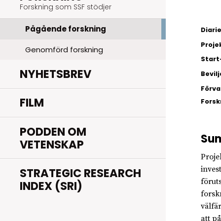
Forskning som SSF stödjer
Pågående forskning
Diar
Proje
Genomförd forskning
Start
NYHETSBREV
Bevil
Förva
FILM
Fors
PODDEN OM
Su
VETENSKAP
Proje
inves
STRATEGIC RESEARCH
förut
INDEX (SRI)
forsk
välfä
att p