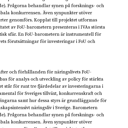
ande). Frågorna behandlar synen på forsknings- och
lobala konkurrensen. Även synpunkter utöver
rter genomförs. Kopplat till projektet utformas
tatet av FoU-barometern presenteras i IVAs största
tisk sfär. En FoU-barometern är instrumentell för
ts förutsättningar för investeringar i FoU och
rafter och förhållanden för näringslivets FoU-
bas för analys och utveckling av policy för stärkta
t står för runt tre fjärdedelar av investeringarna i
mental för Sveriges tillväxt, konkurrenskraft och
eringarna samt hur dessa styrs är grundläggande för
unskapsintensivt näringsliv i Sverige. Barometern
ande). Frågorna behandlar synen på forsknings- och
lobala konkurrensen. Även synpunkter utöver