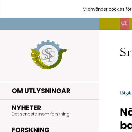
Vi använder cookies för
Hoppa
till
innehåll
OM UTLYSNINGAR
Pågåe
.
NYHETER
Nä
Det senaste inom forskning
ba
.
FORSKNING