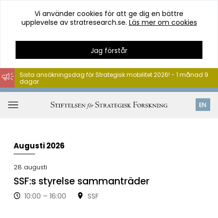
Vi använder cookies för att ge dig en bättre
upplevelse av stratresearch.se.
Läs mer om cookies
Jag förstår
Sista ansökningsdag för Strategisk mobilitet 2026! - 1 månad 9
dagar
Hoppa
till
Öppna
EN
innehåll
meny
Augusti 2026
28
aug
usti
SSF:s styrelse sammanträder
10:00 – 16:00
SSF