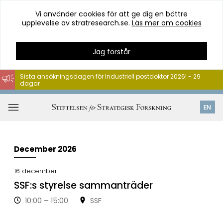
Vi använder cookies för att ge dig en bättre
upplevelse av stratresearch.se.
Läs mer om cookies
Jag förstår
Sista ansökningsdagen för Industriell postdoktor 2026! - 29
dagar
Hoppa
till
Öppna
EN
innehåll
meny
December 2026
16
dec
ember
SSF:s styrelse sammanträder
10:00 – 15:00
SSF