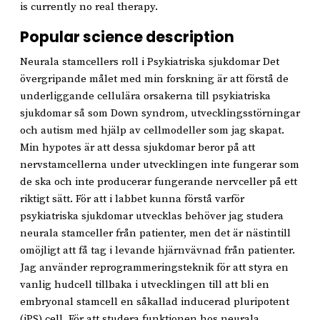
is currently no real therapy.
Popular science description
Neurala stamcellers roll i Psykiatriska sjukdomar Det
övergripande målet med min forskning är att förstå de
underliggande cellulära orsakerna till psykiatriska
sjukdomar så som Down syndrom, utvecklingsstörningar
och autism med hjälp av cellmodeller som jag skapat.
Min hypotes är att dessa sjukdomar beror på att
nervstamcellerna under utvecklingen inte fungerar som
de ska och inte producerar fungerande nervceller på ett
riktigt sätt. För att i labbet kunna förstå varför
psykiatriska sjukdomar utvecklas behöver jag studera
neurala stamceller från patienter, men det är nästintill
omöjligt att få tag i levande hjärnvävnad från patienter.
Jag använder reprogrammeringsteknik för att styra en
vanlig hudcell tillbaka i utvecklingen till att bli en
embryonal stamcell en såkallad inducerad pluripotent
(iPS) cell. För att studera funktionen hos neurala