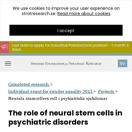
We use cookies to improve your user experience on
stratresearch.se.
Read more about cookies
I accept
Last date to apply for Industrial Postdoctoral position! - 1 month 3
days
Go
to
Open
SV
content
menu
Completed research
Individual grant for gender equality 2013
Projects
Neurala stamcellers roll i psykiatriska sjukdomar
The role of neural stem cells in
psychiatric disorders