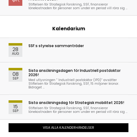
Stiftelsen för Strategisk Forskning, SSF, finansierar
lönekostnaden för personer som under en period vill röra sig …
Kalendarium
SSF:s styrelse sammanträder
28
AUG
Sista ansökningsdagen för Industriell postdoktor
08
2026!
SEP
Med utlysningen ” Industriell postdoktor (IPD)” avsätter
Stiftelsen för Strategisk Forskning, SSF, 15 miljoner kronor.
Bidraget …
Sista ansökningsdag för Strategisk mobilitet 2026!
15
Stiftelsen för Strategisk Forskning, SSF, finansierar
SEP
lönekostnaden för personer som under en period vill röra sig …
VISA ALLA KALENDERHÄNDELSER