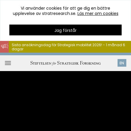
Vi använder cookies för att ge dig en bättre
upplevelse av stratresearch.se.
Läs mer om cookies
Jag förstår
Sista ansökningsdag för Strategisk mobilitet 2026! - 1 månad 6
dagar
Hoppa
till
Öppna
EN
innehåll
meny