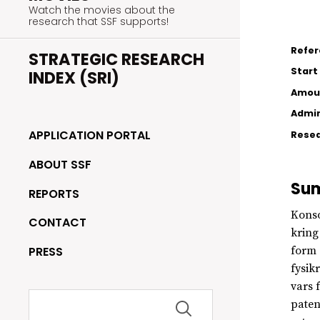
Watch the movies about the
research that SSF supports!
Refe
STRATEGIC RESEARCH
Start
INDEX (SRI)
Amou
Admin
APPLICATION PORTAL
Resea
ABOUT SSF
Su
REPORTS
Konso
CONTACT
kring
PRESS
form 
fysik
vars 
Search
paten
for: