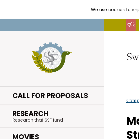
We use cookies to imp
Go
to
content
CALL FOR PROPOSALS
Compl
.
RESEARCH
Ma
Research that SSF fund
St
.
MOVIES