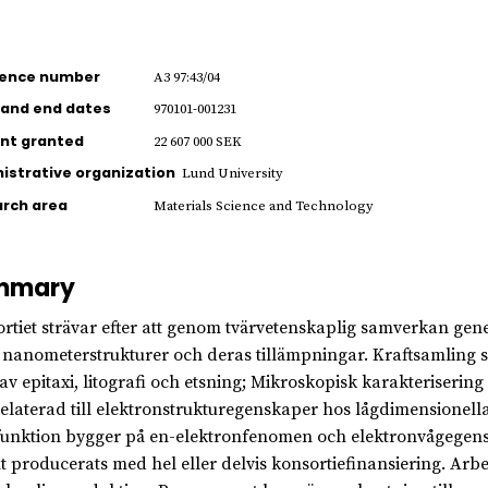
rence number
A3 97:43/04
 and end dates
970101-001231
nt granted
22 607 000 SEK
istrative organization
Lund University
rch area
Materials Science and Technology
mmary
rtiet strävar efter att genom tvärvetenskaplig samverkan gen
 nanometerstrukturer och deras tillämpningar. Kraftsamling 
av epitaxi, litografi och etsning; Mikroskopisk karakteriseri
relaterad till elektronstrukturegenskaper hos lågdimensionel
funktion bygger på en-elektronfenomen och elektronvågegensk
t producerats med hel eller delvis konsortiefinansiering. Arbe