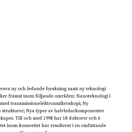
erera ny och ledande forskning samt ny teknologi
sker främst inom följande områden: Nanoteknologi i
ng med transmissionelektronmikroskopi; Ny
la strukturer; Nya typer av halvledarkomponenter
aper. Till och med 1998 har 18 doktorer och 6
tet inom konsortiet har resulterat i en omfattande