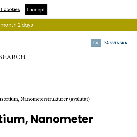
t cookies
I accept
 1 month 2 days
SV
PÅ SVENSKA
sortium, Nanometerstrukturer (avslutat)
rtium, Nanometer