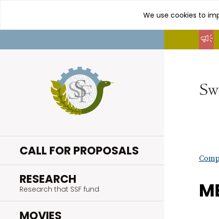
We use cookies to imp
Go
to
content
CALL FOR PROPOSALS
Compl
.
RESEARCH
ME
Research that SSF fund
.
MOVIES