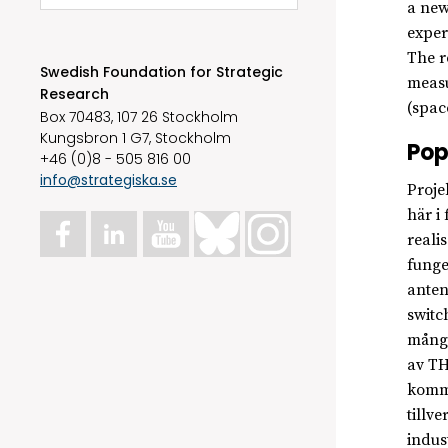
a new
exper
The r
Swedish Foundation for Strategic
measu
Research
(spac
Box 70483, 107 26 Stockholm
Kungsbron 1 G7, Stockholm
Pop
+46 (0)8 - 505 816 00
info@strategiska.se
Proje
här i
reali
funge
anten
switc
mångf
av TH
kommu
tillv
indus