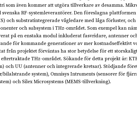
tri som även kommer att utgöra tillverkare av desamma. Mikr
al svenska RF-systemleverantörer. Den föreslagna plattforme
) och substratintegrerade vågledare med låga förluster, och 
nenter och subsystem i THz-området. Som exempel kan nämn
rerat på en enstaka modul inkluderat fasvridare, antenner o
ande för kommande generationer av mer kostnadseffektivt v
tat från projektet förväntas ha stor betydelse för ett storskalig
 eftertraktade THz-området. Sökande för detta projekt är: KT
m) och UU (antenner och integrerade kretsar). Stödjande för
r/bilalstrande system), Omnisys Intruments (sensorer för fjärr
stem) och Silex Microsystems (MEMS-tillverkning).