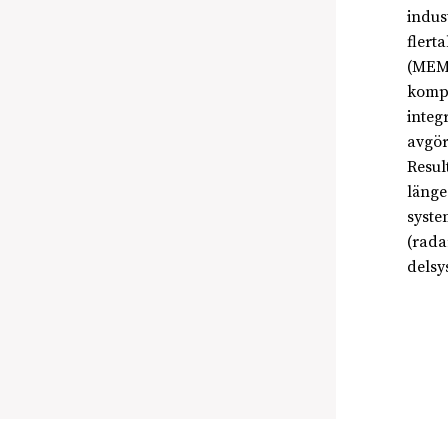
indus
flert
(MEMS
kompo
integ
avgör
Resul
länge
syste
(rada
delsy