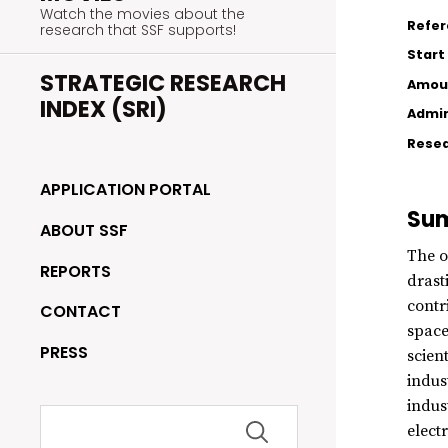
Watch the movies about the
Refe
research that SSF supports!
Start
STRATEGIC RESEARCH
Amou
INDEX (SRI)
Admin
Resea
APPLICATION PORTAL
Su
ABOUT SSF
The o
REPORTS
drast
contr
CONTACT
space
PRESS
scien
indus
indus
Search
for:
elect