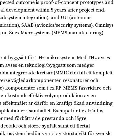
xpected outcome is proof-of-concept prototypes and
al development within 5 years after project end.
subsystem integration), and UU (antennas,
ication), SAAB (avionics/security systems), Omnisys
 and Silex Microsystems (MEMS manufacturing).
serat byggsätt för THz-mikrosystem. Med THz avses
tem avses en teknologi/byggsätt som medger
lda integrerade kretsar (MMIC etc) till ett komplett
verse vågledarkomponenter, resonatorer och
rade) komponenter som t ex RF-MEMS fasvridare och
a en kostnadseffektiv volymproduktion av en
 effektmålet är därför en kraftigt ökad användning
ikationer i samhället. Exempel är t ex trådlös
r med förbättrade prestanda och lägre
otakt och större synfält samt ett flertal
mikrosystem bedöms vara av största vikt för svensk