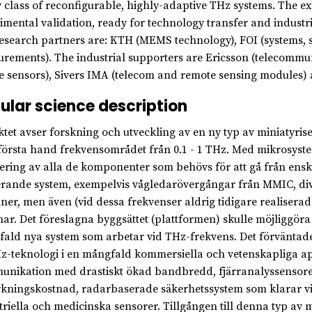
 class of reconfigurable, highly-adaptive THz systems. The e
imental validation, ready for technology transfer and industri
esearch partners are: KTH (MEMS technology), FOI (systems, 
rements). The industrial supporters are Ericsson (telecommun
e sensors), Sivers IMA (telecom and remote sensing modules)
ular science description
ktet avser forskning och utveckling av en ny typ av miniatyri
 första hand frekvensområdet från 0.1 - 1 THz. Med mikrosys
sering av alla de komponenter som behövs för att gå från enski
rande system, exempelvis vågledarövergångar från MMIC, di
ner, men även (vid dessa frekvenser aldrig tidigare realise
har. Det föreslagna byggsättet (plattformen) skulle möjliggör
ald nya system som arbetar vid THz-frekvens. Det förväntade
z-teknologi i en mångfald kommersiella och vetenskapliga appl
nikation med drastiskt ökad bandbredd, fjärranalyssensore
erkningskostnad, radarbaserade säkerhetssystem som klarar vide
triella och medicinska sensorer. Tillgången till denna typ av 