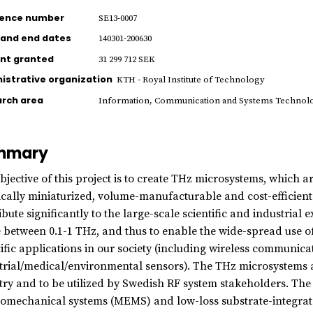
rence number
SE13-0007
 and end dates
140301-200630
nt granted
31 299 712 SEK
istrative organization
KTH - Royal Institute of Technology
rch area
Information, Communication and Systems Technol
mmary
bjective of this project is to create THz microsystems, which a
ically miniaturized, volume-manufacturable and cost-efficien
ibute significantly to the large-scale scientific and industrial 
 between 0.1-1 THz, and thus to enable the wide-spread use 
tific applications in our society (including wireless communic
trial/medical/environmental sensors). The THz microsystems 
try and to be utilized by Swedish RF system stakeholders. Th
romechanical systems (MEMS) and low-loss substrate-integra