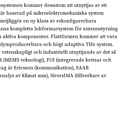
osystemen kommer dessutom att utnyttjas av ett
n är baserad på mikroelektromekaniska system
möjliggör en ny klass av rekonfigurerbara
as kompletta lobformarsystem för antennstyrning
ch aktiva komponenter. Plattformen kommer att vara
olymproducerbara och högt adaptiva THz-system.
t vetenskapligt och industriellt utnyttjande av det så
H (MEMS-teknologi), FOI (integrerade kretsar och
etag är Ericsson (kommunikation), SAAB
analys av klimat mm), SiversIMA (tillverkare av