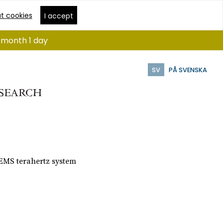
t cookies
I accept
1 month 1 day
SV
PÅ SVENSKA
MS terahertz system