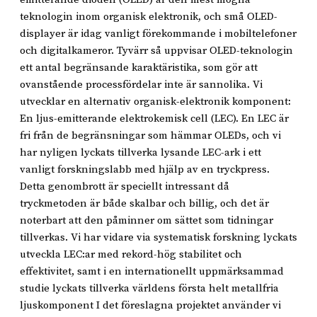
teknologin inom organisk elektronik, och små OLED-
displayer är idag vanligt förekommande i mobiltelefoner
och digitalkameror. Tyvärr så uppvisar OLED-teknologin
ett antal begränsande karaktäristika, som gör att
ovanstående processfördelar inte är sannolika. Vi
utvecklar en alternativ organisk-elektronik komponent:
En ljus-emitterande elektrokemisk cell (LEC). En LEC är
fri från de begränsningar som hämmar OLEDs, och vi
har nyligen lyckats tillverka lysande LEC-ark i ett
vanligt forskningslabb med hjälp av en tryckpress.
Detta genombrott är speciellt intressant då
tryckmetoden är både skalbar och billig, och det är
noterbart att den påminner om sättet som tidningar
tillverkas. Vi har vidare via systematisk forskning lyckats
utveckla LEC:ar med rekord-hög stabilitet och
effektivitet, samt i en internationellt uppmärksammad
studie lyckats tillverka världens första helt metallfria
ljuskomponent I det föreslagna projektet använder vi