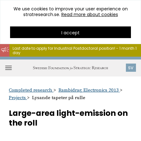
We use cookies to improve your user experience on
stratresearch.se.
Read more about cookies
I accept
Last date to apply for Industrial Postdoctoral position! - 1 month 1
day
Go
to
Open
SV
content
menu
Completed research
Rambidrag Electronics 2013
Projects
Lysande tapeter på rulle
Large-area light-emission on
the roll