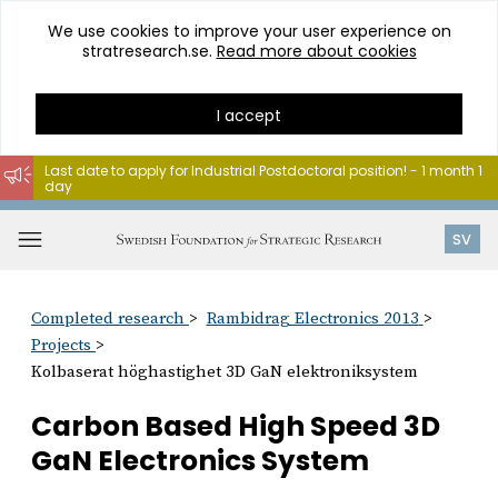
We use cookies to improve your user experience on
stratresearch.se.
Read more about cookies
I accept
Last date to apply for Industrial Postdoctoral position! - 1 month 1
day
Go
to
Open
SV
content
menu
Completed research
Rambidrag Electronics 2013
Projects
Kolbaserat höghastighet 3D GaN elektroniksystem
Carbon Based High Speed 3D
GaN Electronics System