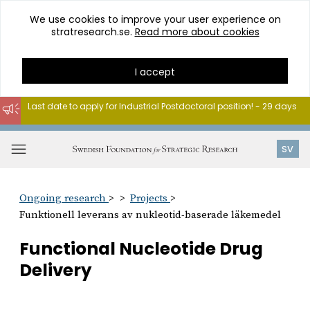
We use cookies to improve your user experience on
stratresearch.se.
Read more about cookies
I accept
Last date to apply for Industrial Postdoctoral position! - 29 days
Go
to
Open
SV
content
menu
Ongoing research
Projects
Funktionell leverans av nukleotid-baserade läkemedel
Functional Nucleotide Drug
Delivery