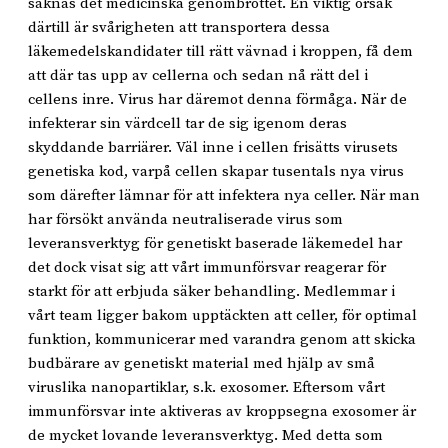
saknas det medicinska genombrottet. En viktig orsak
därtill är svårigheten att transportera dessa
läkemedelskandidater till rätt vävnad i kroppen, få dem
att där tas upp av cellerna och sedan nå rätt del i
cellens inre. Virus har däremot denna förmåga. När de
infekterar sin värdcell tar de sig igenom deras
skyddande barriärer. Väl inne i cellen frisätts virusets
genetiska kod, varpå cellen skapar tusentals nya virus
som därefter lämnar för att infektera nya celler. När man
har försökt använda neutraliserade virus som
leveransverktyg för genetiskt baserade läkemedel har
det dock visat sig att vårt immunförsvar reagerar för
starkt för att erbjuda säker behandling. Medlemmar i
vårt team ligger bakom upptäckten att celler, för optimal
funktion, kommunicerar med varandra genom att skicka
budbärare av genetiskt material med hjälp av små
viruslika nanopartiklar, s.k. exosomer. Eftersom vårt
immunförsvar inte aktiveras av kroppsegna exosomer är
de mycket lovande leveransverktyg. Med detta som