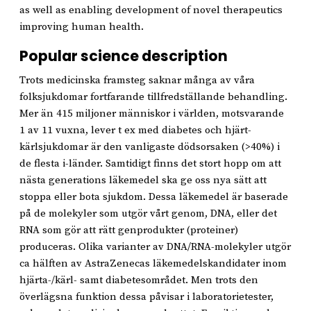
as well as enabling development of novel therapeutics
improving human health.
Popular science description
Trots medicinska framsteg saknar många av våra
folksjukdomar fortfarande tillfredställande behandling.
Mer än 415 miljoner människor i världen, motsvarande
1 av 11 vuxna, lever t ex med diabetes och hjärt-
kärlsjukdomar är den vanligaste dödsorsaken (>40%) i
de flesta i-länder. Samtidigt finns det stort hopp om att
nästa generations läkemedel ska ge oss nya sätt att
stoppa eller bota sjukdom. Dessa läkemedel är baserade
på de molekyler som utgör vårt genom, DNA, eller det
RNA som gör att rätt genprodukter (proteiner)
produceras. Olika varianter av DNA/RNA-molekyler utgör
ca hälften av AstraZenecas läkemedelskandidater inom
hjärta-/kärl- samt diabetesområdet. Men trots den
överlägsna funktion dessa påvisar i laboratorietester,