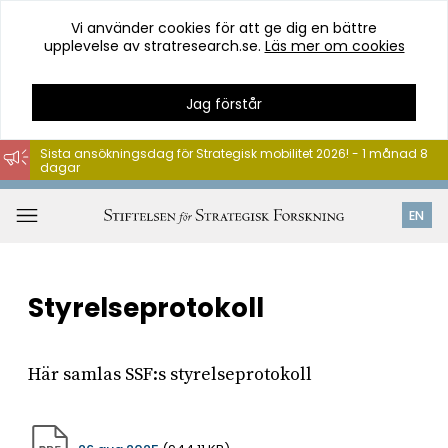
Vi använder cookies för att ge dig en bättre
upplevelse av stratresearch.se.
Läs mer om cookies
Jag förstår
Sista ansökningsdag för Strategisk mobilitet 2026! - 1 månad 8
dagar
Hoppa
till
Öppna
EN
innehåll
meny
Styrelseprotokoll
Här samlas SSF:s styrelseprotokoll