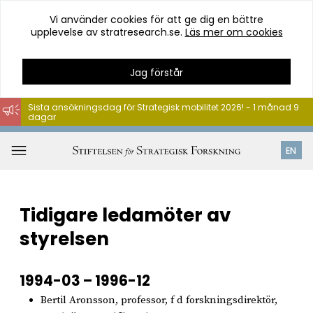
Vi använder cookies för att ge dig en bättre
upplevelse av stratresearch.se.
Läs mer om cookies
Jag förstår
Sista ansökningsdag för Strategisk mobilitet 2026! - 1 månad 9
dagar
Hoppa
till
Öppna
EN
innehåll
meny
Tidigare ledamöter av
styrelsen
1994-03 – 1996-12
Bertil Aronsson, professor, f d forskningsdirektör,