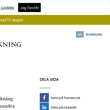
 cookies
Jag förstår
nad 10 dagar
EN
IN ENGLISH
DELA SIDA
Dela på Facebook
rskning
 hundra
Dela på LinkedIn