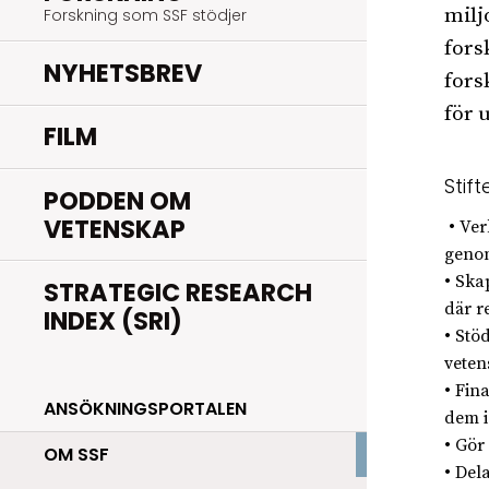
milj
Forskning som SSF stödjer
fors
NYHETSBREV
fors
för 
FILM
Stift
PODDEN OM
VETENSKAP
• Ver
geno
• Ska
STRATEGIC RESEARCH
där r
INDEX (SRI)
• Stö
veten
• Fin
ANSÖKNINGSPORTALEN
dem i
• Gör
OM SSF
• Del