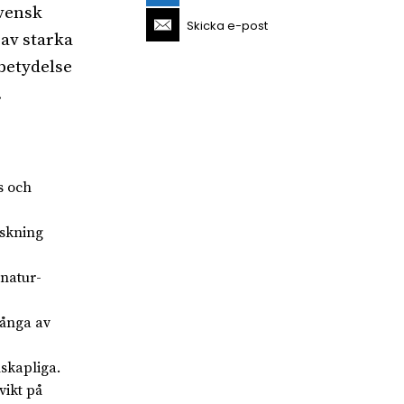
svensk
Skicka e-post
 av starka
betydelse
.
s och
rskning
 natur-
många av
skapliga.
vikt på