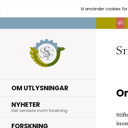
Vi använder cookies för
Hoppa
till
innehåll
OM UTLYSNINGAR
O
.
NYHETER
Det senaste inom forskning
Stif
inom
.
FORSKNING