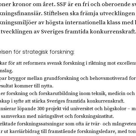
oner kronor om året. SSF är en fri och oberoende 
kningsfinansiär. Stiftelsen ska främja utvecklingen
kningsmiljöer av högsta internationella klass med 
utvecklingen av Sveriges framtida konkurrenskraft
elsen för strategisk forskning:
kar för att reformera svensk forskning i riktning mot excellen
mslag.
par bryggor mellan grundforskning och behovsmotiverad fo
esultat kommer till nytta.
der forskning och forskarutbildning inom teknik, medicin och
skap i syfte att stärka Sveriges framtida konkurrenskraft.
ansierar löpande 300 projekt vid universitet och högskolor – 
 samverkan med näringslivet och forskningsinstitut.
 riktade forskningssatsningar som ofta är tvär- och mångveten
ar ut karriärbidrag till framstående forskningsledare, med ton