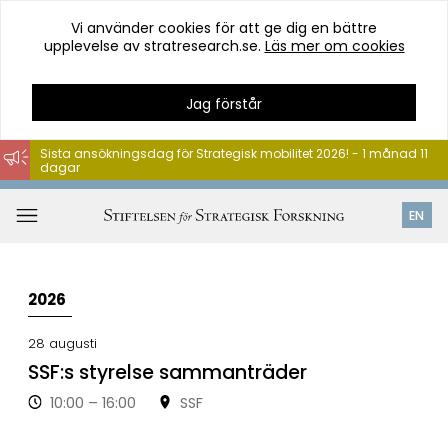
Vi använder cookies för att ge dig en bättre
upplevelse av stratresearch.se.
Läs mer om cookies
Jag förstår
Sista ansökningsdag för Strategisk mobilitet 2026! - 1 månad 11
dagar
Hoppa
till
Öppna
EN
innehåll
meny
2026
28
aug
usti
SSF:s styrelse sammanträder
10:00 – 16:00
SSF