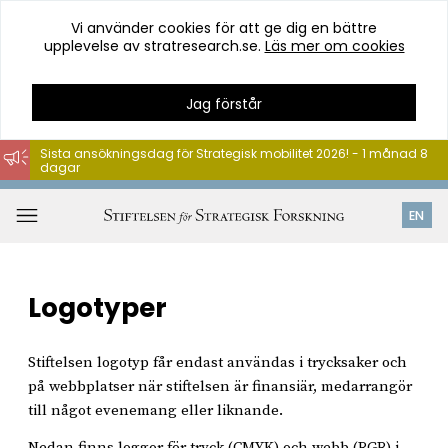
Vi använder cookies för att ge dig en bättre
upplevelse av stratresearch.se.
Läs mer om cookies
Jag förstår
Sista ansökningsdag för Strategisk mobilitet 2026! - 1 månad 8
dagar
Hoppa
till
Öppna
EN
innehåll
meny
Logotyper
Stiftelsen logotyp får endast användas i trycksaker och
på webbplatser när stiftelsen är finansiär, medarrangör
till något evenemang eller liknande.
Nedan finns loggor för tryck (CMYK) och webb (RGB) i