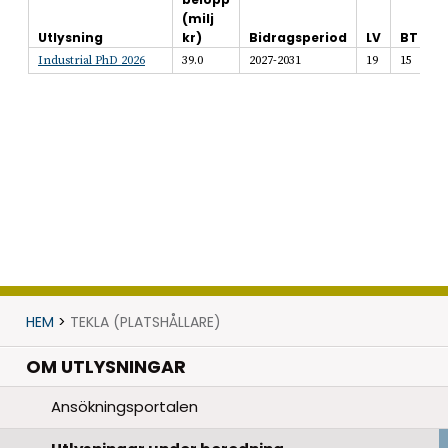
(milj
Utlysning
kr)
Bidragsperiod
LV
BT
M
Industrial PhD 2026
39.0
2027-2031
19
15
1
HEM
>
TEKLA (PLATSHÅLLARE)
OM UTLYSNINGAR
Ansökningsportalen