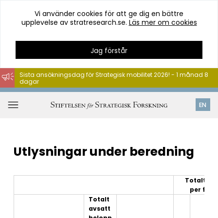
Vi använder cookies för att ge dig en bättre
upplevelse av stratresearch.se.
Läs mer om cookies
Jag förstår
Sista ansökningsdag för Strategisk mobilitet 2026! - 1 månad 8
dagar
Hoppa
till
Öppna
EN
innehåll
meny
Utlysningar under beredning
Totalt an
per for
Totalt
avsatt
belopp