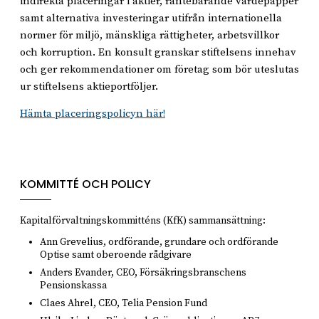
indirekta placeringar i aktier, räntebärande värdepapper
samt alternativa investeringar utifrån internationella
normer för miljö, mänskliga rättigheter, arbetsvillkor
och korruption. En konsult granskar stiftelsens innehav
och ger rekommendationer om företag som bör uteslutas
ur stiftelsens aktieportföljer.
Hämta placeringspolicyn här!
KOMMITTÉ OCH POLICY
Kapitalförvaltningskommitténs (KfK) sammansättning:
Ann Grevelius, ordförande, grundare och ordförande
Optise samt oberoende rådgivare
Anders Evander, CEO, Försäkringsbranschens
Pensionskassa
Claes Ahrel, CEO, Telia Pension Fund