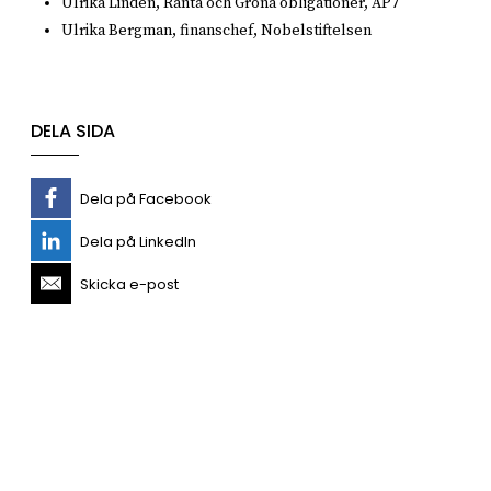
Ulrika Linden, Ränta och Gröna obligationer, AP7
Ulrika Bergman, finanschef, Nobelstiftelsen
DELA SIDA
Dela på Facebook
Dela på LinkedIn
Skicka e-post