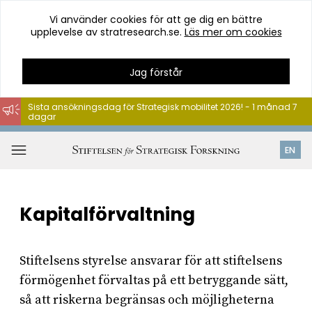
Vi använder cookies för att ge dig en bättre
upplevelse av stratresearch.se.
Läs mer om cookies
Jag förstår
Sista ansökningsdag för Strategisk mobilitet 2026! - 1 månad 7
dagar
Hoppa
till
Öppna
EN
innehåll
meny
Kapitalförvaltning
Stiftelsens styrelse ansvarar för att stiftelsens
förmögenhet förvaltas på ett betryggande sätt,
så att riskerna begränsas och möjligheterna