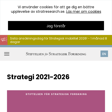
Vi använder cookies för att ge dig en bättre
upplevelse av stratresearch.se.
Läs mer om cookies
Jag förstår
Sista ansökningsdag för Strategisk mobilitet 2026! - 1 månad 8
dagar
Hoppa
till
Öppna
EN
innehåll
meny
Strategi 2021-2026