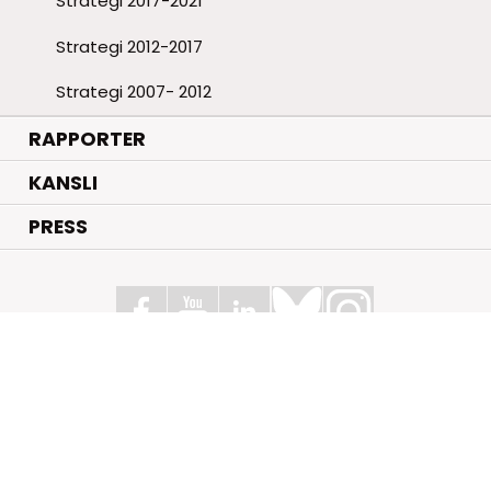
Strategi 2017-2021
Strategi 2012-2017
Strategi 2007- 2012
RAPPORTER
KANSLI
PRESS
Stiftelsen för Strategisk Forskning
Box 70483, 107 26 Stockholm
Kungsbron 1 G7, Stockholm
+46 (0)8 - 505 816 00
info@strategiska.se