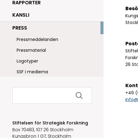
RAPPORTER
Besö
KANSLI
Kungs
Stoc
PRESS
Pressmeddelanden
Post
Pressmaterial
Stifte
Forsk
Logotyper
26 St
SSF i medierna
Kont
Sök
+46 (
efter:
info@
Stiftelsen för Strategisk Forskning
Box 70483, 107 26 Stockholm
Kungsbron 1 G7, Stockholm