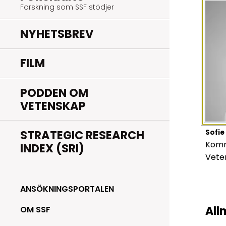
Forskning som SSF stödjer
NYHETSBREV
FILM
PODDEN OM
VETENSKAP
STRATEGIC RESEARCH
Sofie
Komm
INDEX (SRI)
Vete
ANSÖKNINGSPORTALEN
All
OM SSF