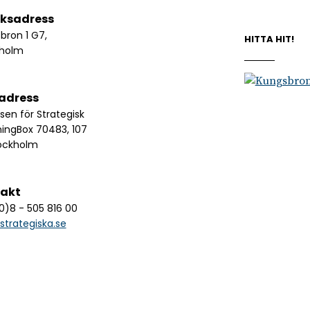
ksadress
bron 1 G7,
HITTA HIT!
kholm
adress
lsen för Strategisk
ningBox 70483, 107
ockholm
akt
0)8 - 505 816 00
strategiska.se