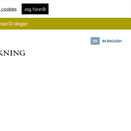
 cookies
Jag förstår
nad 10 dagar
EN
IN ENGLISH