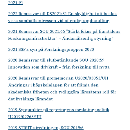
2021:91
2022 Remissvar till DS2021:31 En skyldighet att beakta
vissa samhällsintressen vid offentlig upphandling
2021 Remissvar SOU 2021:65 ”Stärkt fokus på framtidens
Forskningsinfrastruktur” – Ändamålsenlig styrning?
2021 SSF:s syn på Forskningsproppen 2020
2020 Remissvar till slutbetänkande SOU 2020:59
Innovation som drivkraft – från forskning till nytta
2020 Remissvar till promemorian U2020/03053/UH
Ändringar i högskolelagen för att främja den
akademiska friheten och tydliggöra lärosätens roll för
det livslånga lärandet
2019 Synpunkter på regeringens forskningspolitik
U2019/02263/UH
2019 STRUT-utredningen, SOU 2019:6