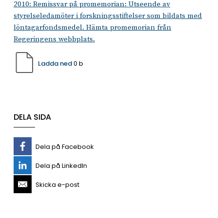
2010: Remissvar på promemorian: Utseende av
styrelseledamöter i forskningsstiftelser som bildats med
löntagarfondsmedel. Hämta promemorian från
Regeringens webbplats.
Ladda ned
0 b
DELA SIDA
Dela på Facebook
Dela på LinkedIn
Skicka e-post