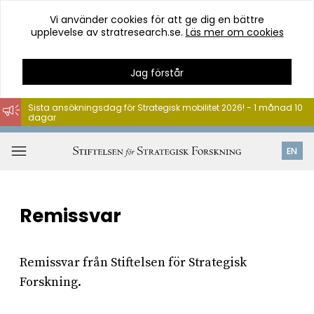
Vi använder cookies för att ge dig en bättre
upplevelse av stratresearch.se.
Läs mer om cookies
Jag förstår
Sista ansökningsdag för Strategisk mobilitet 2026! - 1 månad 10
dagar
Hoppa
till
Öppna
EN
innehåll
meny
Remissvar
Remissvar från Stiftelsen för Strategisk
Forskning.