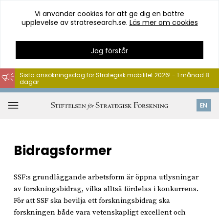
Vi använder cookies för att ge dig en bättre
upplevelse av stratresearch.se.
Läs mer om cookies
Jag förstår
Sista ansökningsdag för Strategisk mobilitet 2026! - 1 månad 8
dagar
Hoppa
till
Öppna
EN
innehåll
meny
Bidragsformer
SSF:s grundläggande arbetsform är öppna utlysningar
av forskningsbidrag, vilka alltså fördelas i konkurrens.
För att SSF ska bevilja ett forskningsbidrag ska
forskningen både vara vetenskapligt excellent och