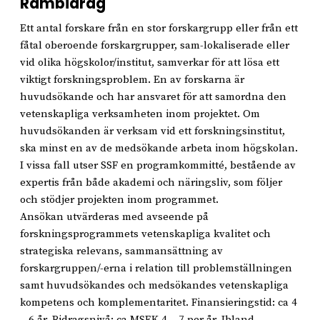
Rambidrag
Ett antal forskare från en stor forskargrupp eller från ett
fåtal oberoende forskargrupper, sam-lokaliserade eller
vid olika högskolor/institut, samverkar för att lösa ett
viktigt forskningsproblem. En av forskarna är
huvudsökande och har ansvaret för att samordna den
vetenskapliga verksamheten inom projektet. Om
huvudsökanden är verksam vid ett forskningsinstitut,
ska minst en av de medsökande arbeta inom högskolan.
I vissa fall utser SSF en programkommitté, bestående av
expertis från både akademi och näringsliv, som följer
och stödjer projekten inom programmet.
Ansökan utvärderas med avseende på
forskningsprogrammets vetenskapliga kvalitet och
strategiska relevans, sammansättning av
forskargruppen/-erna i relation till problemställningen
samt huvudsökandes och medsökandes vetenskapliga
kompetens och komplementaritet. Finansieringstid: ca 4
– 6 år. Bidragsnivå: ca MSEK 4 – 7 per år. Ibland