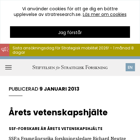
Vi använder cookies för att ge dig en bättre
upplevelse av stratresearch.se.
Läs mer om cookies
Jag förstår
Sista ansökningsdag för Strategisk mobilitet 2026! - 1 månad 8
dagar
Hoppa
till
Öppna
EN
innehåll
meny
PUBLICERAD
9 JANUARI 2013
Årets vetenskapshjälte
SSF-FORSKARE ÄR ÅRETS VETENSKAPSHJÄLTE
SSF:s Framgångsrika forskningsledare Richard Neutze