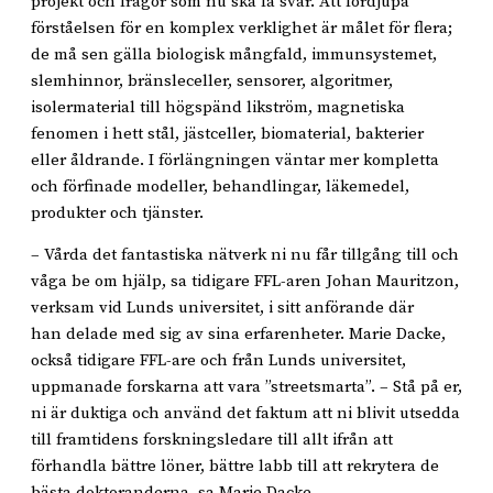
projekt och frågor som nu ska få svar. Att fördjupa
förståelsen för en komplex verklighet är målet för flera;
de må sen gälla biologisk mångfald, immunsystemet,
slemhinnor, bränsleceller, sensorer, algoritmer,
isolermaterial till högspänd likström, magnetiska
fenomen i hett stål, jästceller, biomaterial, bakterier
eller åldrande. I förlängningen väntar mer kompletta
och förfinade modeller, behandlingar, läkemedel,
produkter och tjänster.
– Vårda det fantastiska nätverk ni nu får tillgång till och
våga be om hjälp, sa tidigare FFL-aren Johan Mauritzon,
verksam vid Lunds universitet, i sitt anförande där
han delade med sig av sina erfarenheter. Marie Dacke,
också tidigare FFL-are och från Lunds universitet,
uppmanade forskarna att vara ”streetsmarta”. – Stå på er,
ni är duktiga och använd det faktum att ni blivit utsedda
till framtidens forskningsledare till allt ifrån att
förhandla bättre löner, bättre labb till att rekrytera de
bästa doktoranderna, sa Marie Dacke.