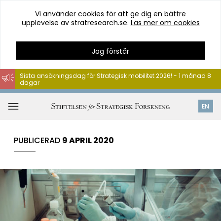
Vi använder cookies för att ge dig en bättre
upplevelse av stratresearch.se.
Läs mer om cookies
Jag förstår
Sista ansökningsdag för Strategisk mobilitet 2026! - 1 månad 8
dagar
Hoppa
till
Öppna
EN
innehåll
meny
PUBLICERAD
9 APRIL 2020