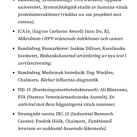
universitet,
Systembiologisk studie av humana-virala
proteininteraktioner
(vinklar nu om projektet mot
corona).
ICA16, (Ingvar Carlsson Award) Juan Du, KI,
Mikrobiom i HPV-relaterade infektioner och cancer.
Rambidrag Biomarkörer: Joakim Dillner, Karolinska
Institutet,
Biobanksbaserad utvärdering av nya test i
cervixscreening.
Rambidrag Medicinsk bioteknik: Dag Winkler,
Chalmers,
Bärbar influensa-diagnostik.
FID-15 (Forskningsinstitutsdoktorand): Ali Mirazami,
SVA (Statens Veterinärmedicinska Anstalt),
En
antiviral mot flera högpatogena virala zoonoser.
Strategiskt centra IRC-15 (Industrial Research
Centre): Fredrik Höök, Chalmers,
Funktionell
leverans av nukleotid-baserade läkemedel.