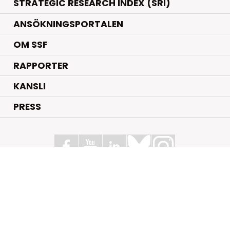
STRATEGIC RESEARCH INDEX (SRI)
ANSÖKNINGSPORTALEN
OM SSF
RAPPORTER
KANSLI
PRESS
Stiftelsen för Strategisk Forskning
Box 70483, 107 26 Stockholm
Kungsbron 1 G7, Stockholm
+46 (0)8 - 505 816 00
info@strategiska.se