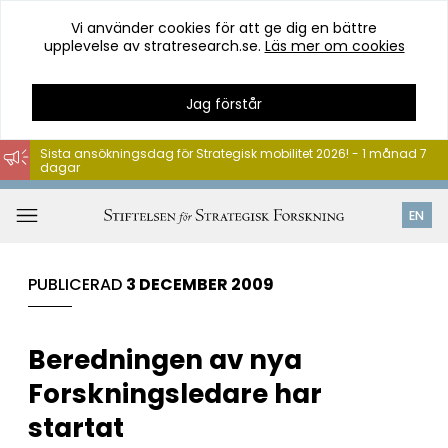
Vi använder cookies för att ge dig en bättre
upplevelse av stratresearch.se.
Läs mer om cookies
Jag förstår
Sista ansökningsdag för Strategisk mobilitet 2026! - 1 månad 7
dagar
Hoppa
till
Öppna
EN
innehåll
meny
PUBLICERAD
3 DECEMBER 2009
Beredningen av nya
Forskningsledare har
startat