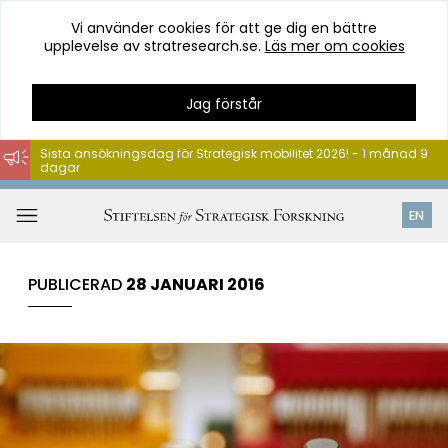
Vi använder cookies för att ge dig en bättre
upplevelse av stratresearch.se.
Läs mer om cookies
Jag förstår
Sista ansökningsdag för Strategisk mobilitet 2026! - 1 månad 9
dagar
Hoppa
till
Öppna
EN
innehåll
meny
PUBLICERAD
28 JANUARI 2016