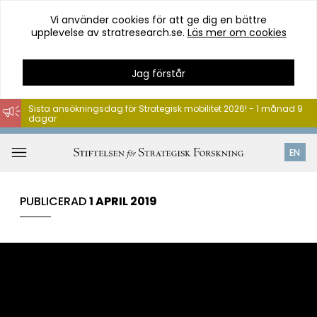
Vi använder cookies för att ge dig en bättre
upplevelse av stratresearch.se.
Läs mer om cookies
Jag förstår
Sista ansökningsdag för Strategisk mobilitet 2026! - 1 månad 9
dagar
Hoppa
till
Öppna
EN
innehåll
meny
PUBLICERAD
1 APRIL 2019