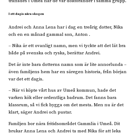
träffades i Umeå när de var doktorander i samma grupp.
I ett dagis nära skogen
Andrei och Anna Lena har i dag en treårig dotter, Nika
och en en månad gammal son, Anton .
– Nika är ett ovanligt namn, men vi tyckte att det lät bra
både på svenska och ryska, berättar Andrei.
Det är inte bara dotterns namn som är lite annorlunda –
även familjens hem har en säregen historia, från början
var det ett dagis.
– När vi köpte vårt hus av Umeå kommun, hade det
varken kök eller ordentliga badrum. Det fanns bara
klassrum, så vi fick bygga om det mesta. Men nu är det
klart, säger Andrei och pustar.
Familjen bor nära fritidsområdet Gammlia i Umeå. Dit
brukar Anna Lena och Andrei ta med Nika för att leka