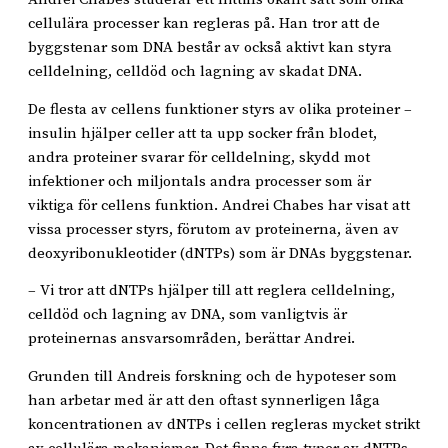
cellulära processer kan regleras på. Han tror att de
byggstenar som DNA består av också aktivt kan styra
celldelning, celldöd och lagning av skadat DNA.
De flesta av cellens funktioner styrs av olika proteiner –
insulin hjälper celler att ta upp socker från blodet,
andra proteiner svarar för celldelning, skydd mot
infektioner och miljontals andra processer som är
viktiga för cellens funktion. Andrei Chabes har visat att
vissa processer styrs, förutom av proteinerna, även av
deoxyribonukleotider (dNTPs) som är DNAs byggstenar.
– Vi tror att dNTPs hjälper till att reglera celldelning,
celldöd och lagning av DNA, som vanligtvis är
proteinernas ansvarsområden, berättar Andrei.
Grunden till Andreis forskning och de hypoteser som
han arbetar med är att den oftast synnerligen låga
koncentrationen av dNTPs i cellen regleras mycket strikt