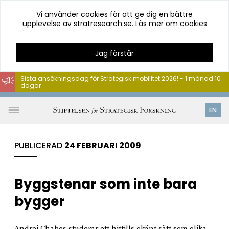
Vi använder cookies för att ge dig en bättre
upplevelse av stratresearch.se.
Läs mer om cookies
Jag förstår
Sista ansökningsdag för Strategisk mobilitet 2026! - 1 månad 10
dagar
Hoppa
till
Öppna
EN
innehåll
meny
PUBLICERAD
24 FEBRUARI 2009
Byggstenar som inte bara
bygger
Andrei Chabes studerar ett hittills okänt sätt som olika