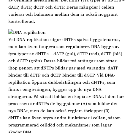
av cellulära mekanismer. Det finns fyra typer av dNTPs –
dATP, dGTP, dCTP och dTTP. Deras mängder i cellen
varierar och balansen mellan dem är också noggrant
kontrollerad.
Vid DNA-replikation utgör dNTPs själva byggstenarna,
men kan även fungera som regulatorer. DNA byggs av
fyra typer av dNTPs – dATP (gul), dTTP (röd), dCTP (blå)
och dGTP (grön). Dessa bildar två strängar som sitter
ihop genom att dNTPs bildar par med varandra: dATP
binder till dTTP och dCTP binder till dGTP. Vid DNA-
replikation öppnas dubbelsträngen och dNTPs, som
finns i omgivningen, bygger upp de nya DNA-
strängarna. På så sätt bildas en kopia av DNAt. I den här
processen är dNTPs de byggstenar (A) som bildar det
nya DNAt, men de kan också reglera förloppet (B).
dNTPs kan även styra andra funktioner i cellen, såsom
programmerad celldöd och mekanismer som lagar
skadat DNA.