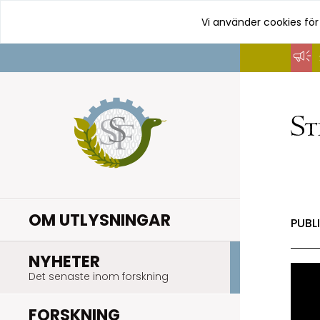
Vi använder cookies för
Hoppa
till
innehåll
OM UTLYSNINGAR
PUBL
.
NYHETER
Det senaste inom forskning
.
FORSKNING