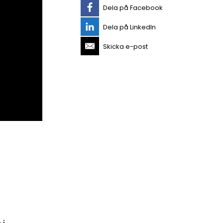
Dela på Facebook
Dela på LinkedIn
Skicka e-post