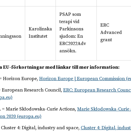
PSAP som
terapi vid
ERC
Karolinska
Parkinsons
Advanced
nningsson
Institutet
sjudom: En
grant
ERC2022Adv
ansökn.
 EU-förkortningar med länkar till mer information:
= Horizon Europe,
Horizon Europe | European Commission (e
 European Research Council,
ERC: European Research Counci
pa.eu)
= Marie Skłodowska-Curie Actions,
Marie Skłodowska-Curie a
on 2020 (europa.eu)
 Cluster 4: Digital, industry and space,
Cluster 4: Digital, indus