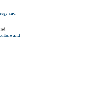
nergy and
and
culture and