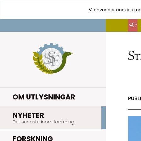
Vi använder cookies för
Hoppa
till
innehåll
OM UTLYSNINGAR
PUBL
.
NYHETER
Det senaste inom forskning
.
FORSKNING