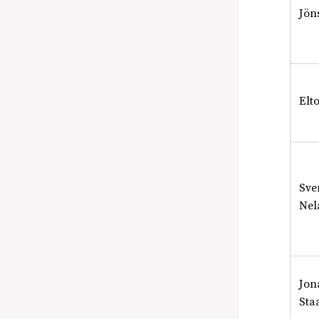
Jön
Elt
Sve
Nel
Jon
Sta