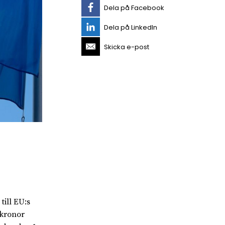
Dela på Facebook
Dela på LinkedIn
Skicka e-post
till EU:s
 kronor