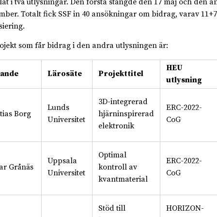
lat i två utlysningar. Den första stängde den 17 maj och den a
mber. Totalt fick SSF in 40 ansökningar om bidrag, varav 11+7
siering.
ojekt som får bidrag i den andra utlysningen är:
HEU
ande
Lärosäte
Projekttitel
utlysning
3D-integrerad
Lunds
ERC-2022-
tias Borg
hjärninspirerad
Universitet
CoG
elektronik
Optimal
Uppsala
ERC-2022-
ar Grånäs
kontroll av
Universitet
CoG
kvantmaterial
Stöd till
HORIZON-