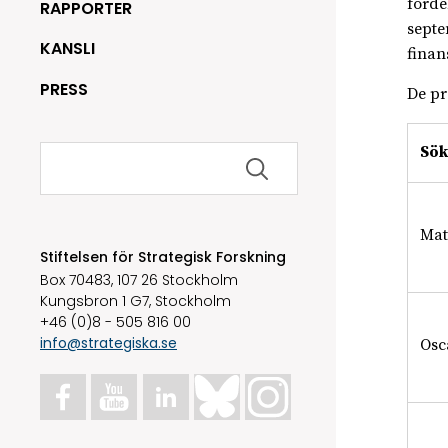
förde
RAPPORTER
septe
KANSLI
finan
PRESS
De pr
Sök
Sök
efter:
Mat
Stiftelsen för Strategisk Forskning
Box 70483, 107 26 Stockholm
Kungsbron 1 G7, Stockholm
+46 (0)8 - 505 816 00
info@strategiska.se
Osc