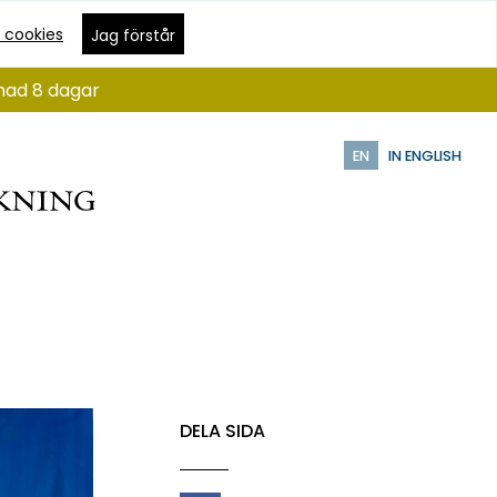
 cookies
Jag förstår
ånad 8 dagar
EN
IN ENGLISH
DELA SIDA