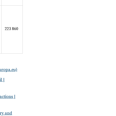
223 860
uropa.eu)
l |
ctions |
try and