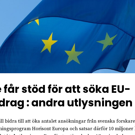
 får stöd för att söka EU-
drag : andra utlysningen
ill bidra till att öka antalet ansökningar från svenska forskare 
ningsprogram Horisont Europa och satsar därför 10 miljoner