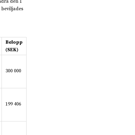
ndra den 1
 beviljades
Belopp
(SEK)
300 000
199 406