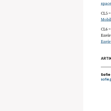
space
CL5 =
Mobil
CL6 =
Envi
Envir
ARTI
Sofie
sofie