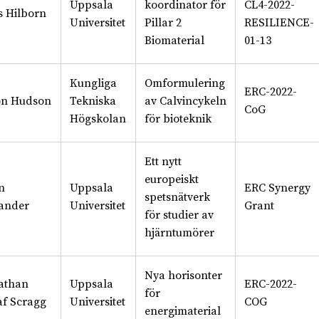
Uppsala
koordinator för
CL4-2022-
s Hilborn
Universitet
Pillar 2
RESILIENCE-
Biomaterial
01-13
Kungliga
Omformulering
ERC-2022-
on Hudson
Tekniska
av Calvincykeln
CoG
Högskolan
för bioteknik
Ett nytt
europeiskt
n
Uppsala
ERC Synergy
spetsnätverk
ander
Universitet
Grant
för studier av
hjärntumörer
Nya horisonter
athan
Uppsala
ERC-2022-
för
af Scragg
Universitet
COG
energimaterial