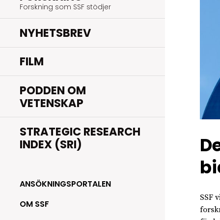
Forskning som SSF stödjer
NYHETSBREV
FILM
PODDEN OM
VETENSKAP
STRATEGIC RESEARCH
De
INDEX (SRI)
bi
ANSÖKNINGSPORTALEN
SSF v
OM SSF
forsk