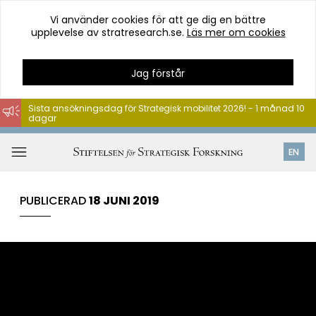
Vi använder cookies för att ge dig en bättre
upplevelse av stratresearch.se.
Läs mer om cookies
Jag förstår
Sista ansökningsdag för Strategisk mobilitet 2026! - 1 månad 10
dagar
Hoppa
till
Öppna
EN
innehåll
meny
PUBLICERAD
18 JUNI 2019