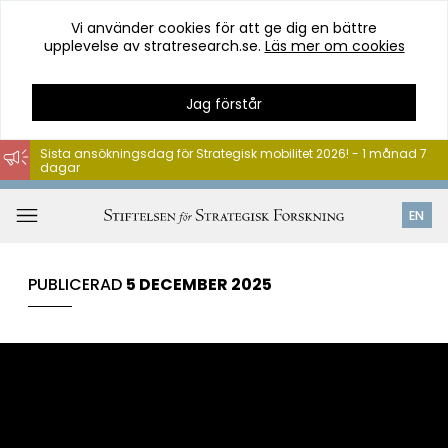
Vi använder cookies för att ge dig en bättre
upplevelse av stratresearch.se.
Läs mer om cookies
Jag förstår
Sista ansökningsdag för Strategisk mobilitet 2026! - 1 månad 7
dagar
Hoppa
till
Öppna
EN
innehåll
meny
PUBLICERAD
5 DECEMBER 2025