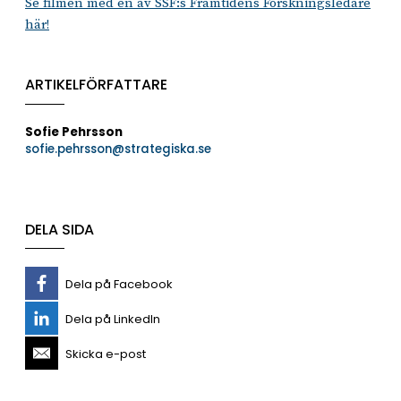
Se filmen med en av SSF:s Framtidens Forskningsledare
här!
ARTIKELFÖRFATTARE
Sofie Pehrsson
sofie.pehrsson@strategiska.se
DELA SIDA
Dela på Facebook
Dela på LinkedIn
Skicka e-post