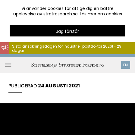
Vi använder cookies för att ge dig en bättre
upplevelse av stratresearch.se.
Läs mer om cookies
Jag förstår
Sista ansökningsdagen för Industriell postdoktor 2026! - 29
dagar
Hoppa
till
Öppna
EN
innehåll
meny
PUBLICERAD
24 AUGUSTI 2021