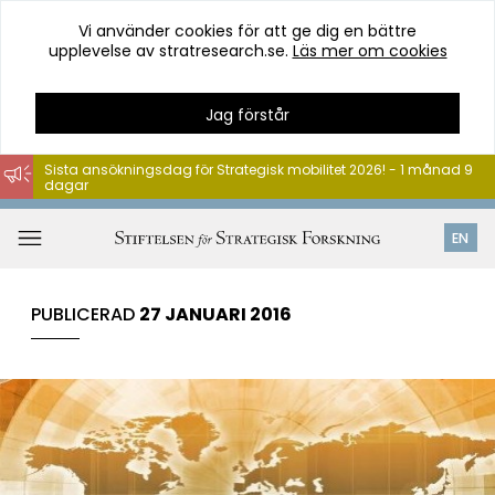
Vi använder cookies för att ge dig en bättre
upplevelse av stratresearch.se.
Läs mer om cookies
Jag förstår
Sista ansökningsdag för Strategisk mobilitet 2026! - 1 månad 9
dagar
Hoppa
till
Öppna
EN
innehåll
meny
PUBLICERAD
27 JANUARI 2016