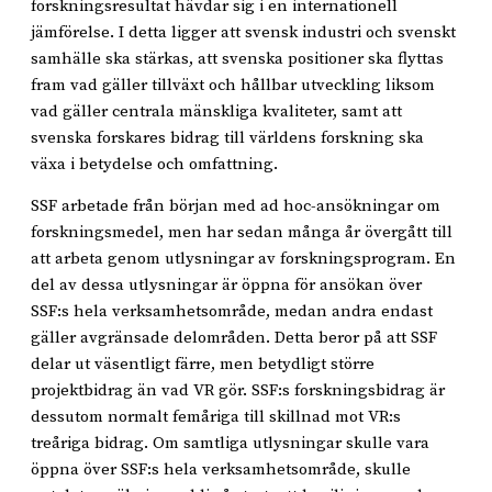
forskningsresultat hävdar sig i en internationell
jämförelse. I detta ligger att svensk industri och svenskt
samhälle ska stärkas, att svenska positioner ska flyttas
fram vad gäller tillväxt och hållbar utveckling liksom
vad gäller centrala mänskliga kvaliteter, samt att
svenska forskares bidrag till världens forskning ska
växa i betydelse och omfattning.
SSF arbetade från början med ad hoc-ansökningar om
forskningsmedel, men har sedan många år övergått till
att arbeta genom utlysningar av forskningsprogram. En
del av dessa utlysningar är öppna för ansökan över
SSF:s hela verksamhetsområde, medan andra endast
gäller avgränsade delområden. Detta beror på att SSF
delar ut väsentligt färre, men betydligt större
projektbidrag än vad VR gör. SSF:s forskningsbidrag är
dessutom normalt femåriga till skillnad mot VR:s
treåriga bidrag. Om samtliga utlysningar skulle vara
öppna över SSF:s hela verksamhetsområde, skulle