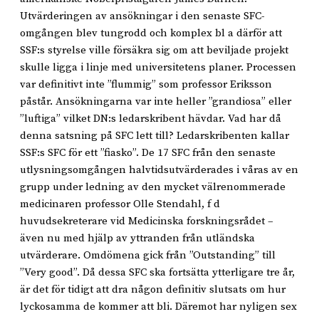
Utvärderingen av ansökningar i den senaste SFC-
omgången blev tungrodd och komplex bl a därför att
SSF:s styrelse ville försäkra sig om att beviljade projekt
skulle ligga i linje med universitetens planer. Processen
var definitivt inte ”flummig” som professor Eriksson
påstår. Ansökningarna var inte heller ”grandiosa” eller
”luftiga” vilket DN:s ledarskribent hävdar. Vad har då
denna satsning på SFC lett till? Ledarskribenten kallar
SSF:s SFC för ett ”fiasko”. De 17 SFC från den senaste
utlysningsomgången halvtidsutvärderades i våras av en
grupp under ledning av den mycket välrenommerade
medicinaren professor Olle Stendahl, f d
huvudsekreterare vid Medicinska forskningsrådet –
även nu med hjälp av yttranden från utländska
utvärderare. Omdömena gick från ”Outstanding” till
”Very good”. Då dessa SFC ska fortsätta ytterligare tre år,
är det för tidigt att dra någon definitiv slutsats om hur
lyckosamma de kommer att bli. Däremot har nyligen sex