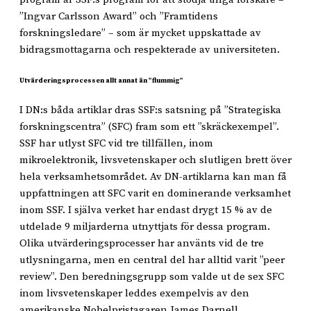
”Ingvar Carlsson Award” och ”Framtidens
forskningsledare” – som är mycket uppskattade av
bidragsmottagarna och respekterade av universiteten.
Utvärderingsprocessen allt annat än ”flummig”
I DN:s båda artiklar dras SSF:s satsning på ”Strategiska
forskningscentra” (SFC) fram som ett ”skräckexempel”.
SSF har utlyst SFC vid tre tillfällen, inom
mikroelektronik, livsvetenskaper och slutligen brett över
hela verksamhetsområdet. Av DN-artiklarna kan man få
uppfattningen att SFC varit en dominerande verksamhet
inom SSF. I själva verket har endast drygt 15 % av de
utdelade 9 miljarderna utnyttjats för dessa program.
Olika utvärderingsprocesser har använts vid de tre
utlysningarna, men en central del har alltid varit ”peer
review”. Den beredningsgrupp som valde ut de sex SFC
inom livsvetenskaper leddes exempelvis av den
amerikanske Nobelpristagaren James Darnell.