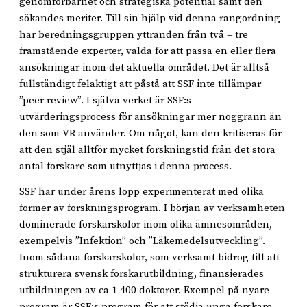
genomförbarhet och strategiska potential samt den
sökandes meriter. Till sin hjälp vid denna rangordning
har beredningsgruppen yttranden från två – tre
framstående experter, valda för att passa en eller flera
ansökningar inom det aktuella området. Det är alltså
fullständigt felaktigt att påstå att SSF inte tillämpar
”peer review”. I själva verket är SSF:s
utvärderingsprocess för ansökningar mer noggrann än
den som VR använder. Om något, kan den kritiseras för
att den stjäl alltför mycket forskningstid från det stora
antal forskare som utnyttjas i denna process.
SSF har under årens lopp experimenterat med olika
former av forskningsprogram. I början av verksamheten
dominerade forskarskolor inom olika ämnesområden,
exempelvis ”Infektion” och ”Läkemedelsutveckling”.
Inom sådana forskarskolor, som verksamt bidrog till att
strukturera svensk forskarutbildning, finansierades
utbildningen av ca 1 400 doktorer. Exempel på nyare
program är SSF:s program för att stödja unga forskare –