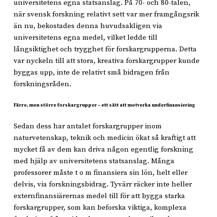
universitetens egna statsanslag. På 70- och 80-talen,
när svensk forskning relativt sett var mer framgångsrik
än nu, bekostades denna huvudsakligen via
universitetens egna medel, vilket ledde till
långsiktighet och trygghet för forskargrupperna. Detta
var nyckeln till att stora, kreativa forskargrupper kunde
byggas upp, inte de relativt små bidragen från
forskningsråden.
Färre, men större forskargrupper – ett sätt att motverka underfinansiering
Sedan dess har antalet forskargrupper inom
naturvetenskap, teknik och medicin ökat så kraftigt att
mycket få av dem kan driva någon egentlig forskning
med hjälp av universitetens statsanslag. Många
professorer måste t o m finansiera sin lön, helt eller
delvis, via forskningsbidrag. Tyvärr räcker inte heller
externfinansiärernas medel till för att bygga starka
forskargrupper, som kan beforska viktiga, komplexa