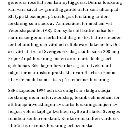
generera resultat som kan nyttiggöras. Denna forskning
kan vara såväl av grundläggande natur som tillämpad.
Ett typiskt exempel på strategisk forskning är den
forskning som stöds av Ämnesrådet för medicin vid
Vetenskapsrådet (VR). Den syftar till bättre hälsa för
människor genom förbättrad diagnostik, bättre metoder
för behandling och vård och effektivare läkemedel. Det
är svårt att tro att Sveriges riksdag skulle satsa 800 milj
kr per år på forskning om en annan arts biologi och
sjukdomar. Riksdagen förväntar sig utan tvekan att
något för människan praktiskt användbart ska komma
ut av de medel som satsas på medicinsk forskning.
SSF skapades 1994 och ska enligt sin stadga stödja
forskning inom naturvetenskap, teknik och medicin för
att främja utvecklingen av starka forskningsmiljöer av
högsta vetenskapliga kvalitet, i syfte att stärka Sveriges
framtida konkurrenskraft. Konkurrenskraften värderas
utifrån hur svensk forskning och svenska