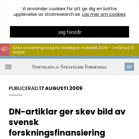
Vi använder cookies för att ge dig en bättre
upplevelse av stratresearch.se.
Läs mer om cookies
Jag förstår
Sista ansökningsdag för Strategisk mobilitet 2026! - 1 månad 10
dagar
Hoppa
till
Öppna
EN
innehåll
meny
PUBLICERAD
17 AUGUSTI 2009
DN-artiklar ger skev bild av
svensk
forskningsfinansiering