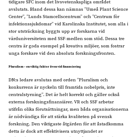
tidigare SFC inom det livsvetenskapliga området
avslutats. Bland dessa kan nämnas ”Umeå Plant Science
Center”, ”Lunds Stamcellscentrum” och ”Centrum för
infektionssjukdomar” vid Karolinska Institutet, som alla i
stor utsträckning byggts upp av forskarna vid
värduniversiteten med SSF-medlen som stöd. Dessa tre
centra är goda exempel på kreativa miljöer, som fostrar
unga forskare vid den absoluta forskningsfronten.
Pluralism – en viktig faktor även vid finansiering
DN:s ledare avslutas med orden ”Pluralism och
konkurrens är nyckeln till framtida nobelpris, inte
centralstyrning”. Det är helt korrekt och gäller också
externa forskningsfinansiärer. VR och SSF arbetar
utifrån olika förutsättningar, men båda organisationerna
är nödvändiga för att stärka kvaliteten på svensk
forskning. Den viktigaste åtgärden för att åstadkomma
detta är dock att effektivisera utnyttjandet av