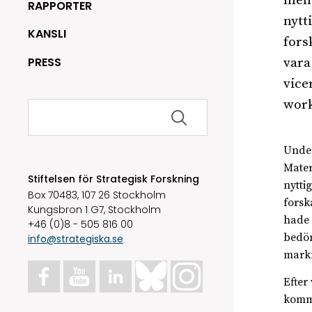
men 
RAPPORTER
nytt
KANSLI
fors
PRESS
vara
vice
work
Sök
efter:
Under
Mater
Stiftelsen för Strategisk Forskning
nytti
Box 70483, 107 26 Stockholm
forsk
Kungsbron 1 G7, Stockholm
hade 
+46 (0)8 - 505 816 00
bedöm
info@strategiska.se
mark
Efter 
komme