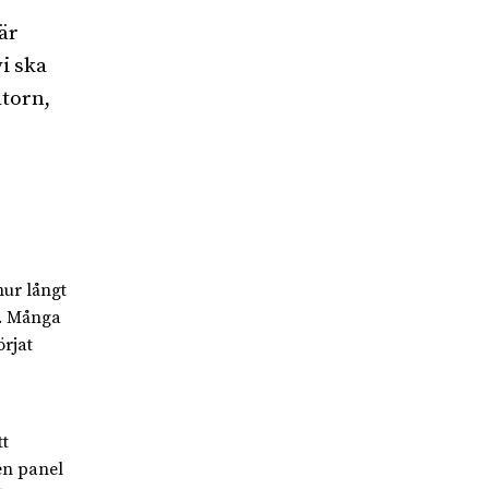
är
i ska
torn,
hur långt
l. Många
örjat
tt
en panel