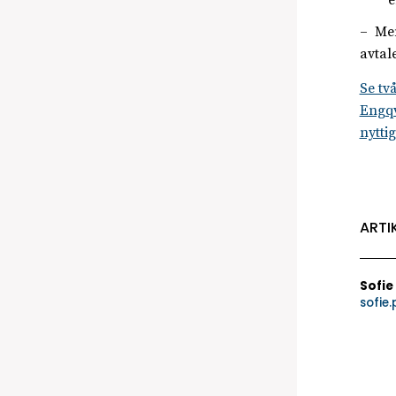
– Men
avtal
Se tv
Engqv
nytti
ARTI
Sofie
sofie