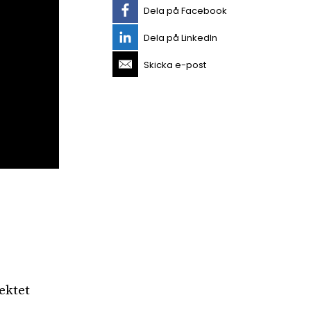
Dela på Facebook
Dela på LinkedIn
Skicka e-post
ektet