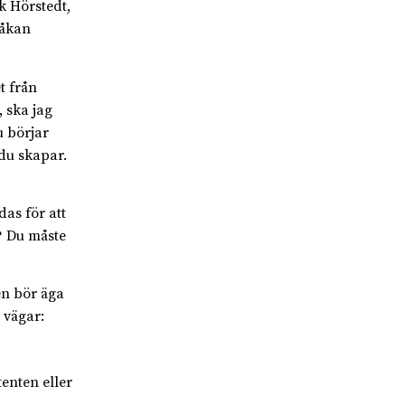
k Hörstedt,
Håkan
t från
 ska jag
u börjar
du skapar.
as för att
? Du måste
en bör äga
å vägar:
tenten eller