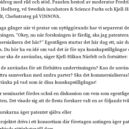
idrog med råd och stöd. Panelen bestod av moderator Fredri
 Hedberg, vd Swedish incubators & Science Parks och Kjell-
lt, Chefsstrateg på VINNOVA.
ga gånger när vi pratar om nyttiggörande har vi separerat de
ningen. ”Okey, nu när forskningen är färdig, ska jag patentera,
rsialisera det här?” Egentligen startar det här dag ett, när d
a. Du bör ha en idé om vad det är för nya kunskapstillgångar 
ur ska de användas, säger Kjell-Håkan Närfelt och fortsätter:
 de användas för att förbättra undervisningen? Kan de använd
ttra samverkan med andra parter? Ska det kommersialiseras
 tänka på vad som är dina kunskapstillgångar!
 seminariet fördes också en diskussion om vem som egentlig
en. Det visade sig att de flesta forskare valt en av följande tv
orskarna äger patentet själva eller
rojektet drivs i ett konsortium där företagen antingen äger pa
rbjuds rättigheter till dem.