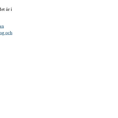
et är i
an
ing och