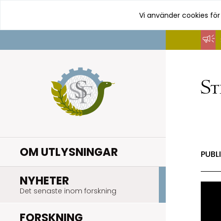
Vi använder cookies för
Hoppa
till
innehåll
OM UTLYSNINGAR
PUBL
.
NYHETER
Det senaste inom forskning
.
FORSKNING