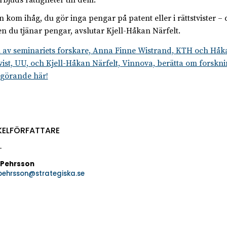
 kom ihåg, du gör inga pengar på patent eller i rättstvister – d
en du tjänar pengar, avslutar Kjell-Håkan Närfelt.
å av seminariets forskare, Anna Finne Wistrand, KTH och Håk
ist, UU, och Kjell-Håkan Närfelt, Vinnova, berätta om forskn
ggörande här!
KELFÖRFATTARE
 Pehrsson
.pehrsson@strategiska.se