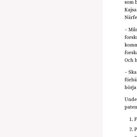
som b
Kajsa
Närfe
– Mån
forsk
komme
forsk
Och h
– Ska
förbä
börja
Under
patent
F
P
e