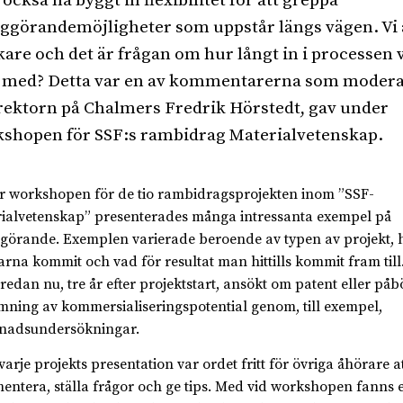
också ha byggt in flexibilitet för att greppa
iggörandemöjligheter som uppstår längs vägen. Vi 
kare och det är frågan om hur långt in i processen v
 med? Detta var en av kommentarerna som modera
rektorn på Chalmers Fredrik Hörstedt, gav under
shopen för SSF:s rambidrag Materialvetenskap.
 workshopen för de tio rambidragsprojekten inom ”SSF-
ialvetenskap” presenterades många intressanta exempel på
ggörande. Exemplen varierade beroende av typen av projekt, 
arna kommit och vad för resultat man hittills kommit fram til
redan nu, tre år efter projektstart, ansökt om patent eller påb
ning av kommersialiseringspotential genom, till exempel,
nadsundersökningar.
varje projekts presentation var ordet fritt för övriga åhörare a
ntera, ställa frågor och ge tips. Med vid workshopen fanns 