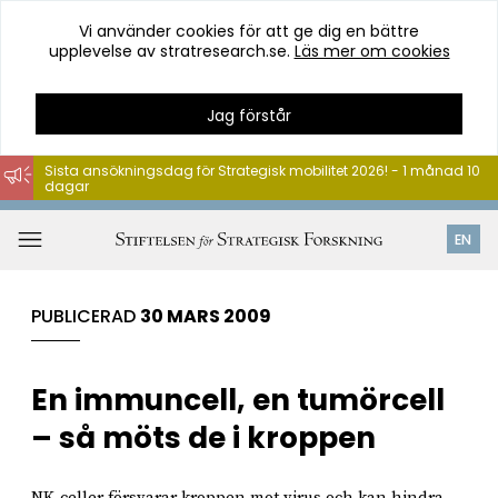
Vi använder cookies för att ge dig en bättre
upplevelse av stratresearch.se.
Läs mer om cookies
Jag förstår
Sista ansökningsdag för Strategisk mobilitet 2026! - 1 månad 10
dagar
Hoppa
till
Öppna
EN
innehåll
meny
PUBLICERAD
30 MARS 2009
En immuncell, en tumörcell
– så möts de i kroppen
NK-celler försvarar kroppen mot virus och kan hindra