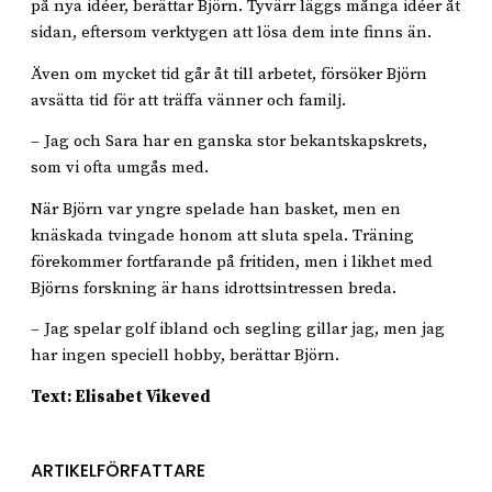
på nya idéer, berättar Björn. Tyvärr läggs många idéer åt
sidan, eftersom verktygen att lösa dem inte finns än.
Även om mycket tid går åt till arbetet, försöker Björn
avsätta tid för att träffa vänner och familj.
– Jag och Sara har en ganska stor bekantskapskrets,
som vi ofta umgås med.
När Björn var yngre spelade han basket, men en
knäskada tvingade honom att sluta spela. Träning
förekommer fortfarande på fritiden, men i likhet med
Björns forskning är hans idrottsintressen breda.
– Jag spelar golf ibland och segling gillar jag, men jag
har ingen speciell hobby, berättar Björn.
Text: Elisabet Vikeved
ARTIKELFÖRFATTARE