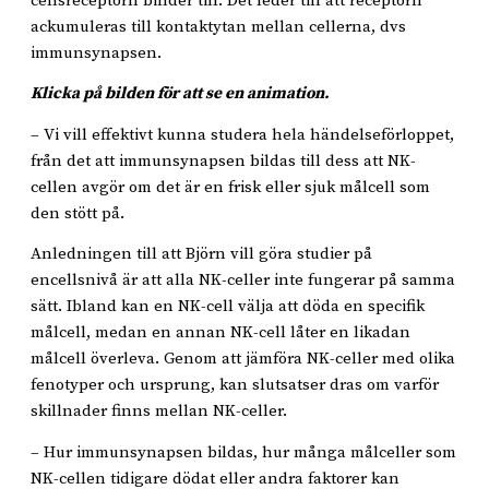
cellsreceptorn binder till. Det leder till att receptorn
ackumuleras till kontaktytan mellan cellerna, dvs
immunsynapsen.
Klicka på bilden för att se en animation.
– Vi vill effektivt kunna studera hela händelseförloppet,
från det att immunsynapsen bildas till dess att NK-
cellen avgör om det är en frisk eller sjuk målcell som
den stött på.
Anledningen till att Björn vill göra studier på
encellsnivå är att alla NK-celler inte fungerar på samma
sätt. Ibland kan en NK-cell välja att döda en specifik
målcell, medan en annan NK-cell låter en likadan
målcell överleva. Genom att jämföra NK-celler med olika
fenotyper och ursprung, kan slutsatser dras om varför
skillnader finns mellan NK-celler.
– Hur immunsynapsen bildas, hur många målceller som
NK-cellen tidigare dödat eller andra faktorer kan