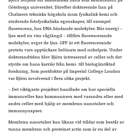
Björn började sin akademiska bana som kemistudent på
Göteborgs universitet. Därefter doktorerade han på
Chalmers tekniska högskola inom fysikalisk kemi och
studerade fotofysikaliska egenskaper, till exempel
fluorescens, hos DNA-bindande molekyler. När energi –
ljus med en viss våglängd – tillförs fluorescerande
molekyler, avger de ljus. GFP är ett fluorescerande
protein vars upptäckare belönats med nobelpris. Under
doktorandtiden blev Björn intresserad av celler och det
styrde om hans karriär från kemi- till biologiinriktad
forskning. Som postdoktor på Imperial College London
var Björn involverad i flera olika projekt.
– Det viktigaste projektet handlade om hur speciella
immunceller kan kommunicera med varandra eller med
andra celler med hjälp av membran-nanotuber och
immunsynapser.
Membran-nanotuber kan liknas vid trådar som består av
tunna membran och proteinet actin som är en del av