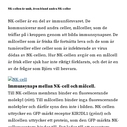
NK-cellen är unik, även bland andra NK-celler
NK-celler är en del av immunförsvaret. De
kommunicerar med andra celler, målceller, som de
träffar på i kroppen genom att bilda immunsynapser. De
målceller som är friska får fortsätta leva och de som är
tumörceller eller celler som är infekterade av virus
dödas av NK-cellen. Hur NK-cellen avgör om en målcell
är frisk eller sjuk har inte riktigt förklarats, och det är en
av de frågor som Björn vill besvara.
Immunsynaps mellan NK-cell och målcell.
Till NK-cellens membran binder en fluorescerande
molekyl (rött). Till målcellen binder inga fluorescerande
molekyler och därför syns den inte i bilden. NK-cellen
uttrycker en GFP-märkt receptor KIR2DL1 (grönt) och
målcellen uttrycker ett protein, som den GFP-märkta NK-