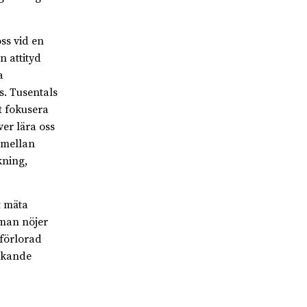
ss vid en
n attityd
a
us. Tusentals
t fokusera
ver lära oss
 mellan
kning,
t mäta
 man nöjer
 förlorad
läkande