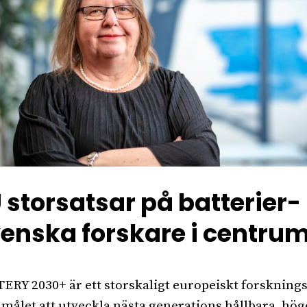
 storsatsar på batterier-
enska forskare i centru
ERY 2030+ är ett storskaligt europeiskt forskningsi
målet att utveckla nästa generations hållbara, hög