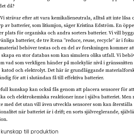
et då?
strävar efter att vara kemikalieneutrala, alltså att inte låsa o
typ av batterier, som litiumjon, säger Kristina Edström. En öppe
er plats för organiska och andra sorters batterier. Vi vill bygg
änliga batterier, de tre R:ena ”reduce, reuse, recycle” är i fok
 material behöver testas och en del av forskningen kommer at
t skapa en stor databas som kan simulera olika utfall. Vi behö
m vad som verkligen händer på molekylär nivå i gränssnitten
 katod och elektrolyt. Det här är grundläggande materialfors
dig för att i slutändan få till effektiva batterier.
full kunskap kan också fås genom att placera sensorer för at
ka och elektrokemiska reaktioner inne i själva batteriet. Men
nte med det utan vill även utveckla sensorer som kan återställa
onalitet när batteriet är i drift; en sorts självreglerande, själv
ion.
 kunskap till produktion