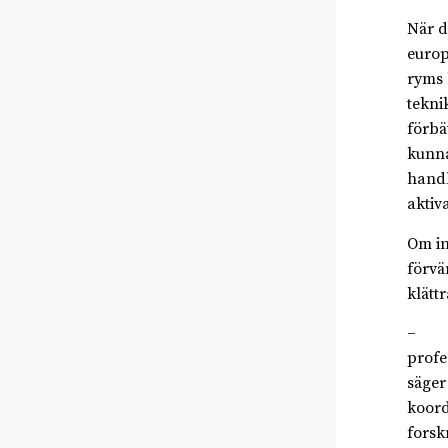
När d
europ
ryms 
tekni
förbä
kunna
handl
aktiv
Om in
förvä
klätt
– SSF
profe
säger
koord
forsk