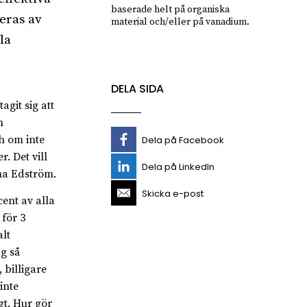
baserade helt på organiska
neras av
material och/eller på vanadium.
la
DELA SIDA
git sig att
n
h om inte
Dela på Facebook
. Det vill
Dela på LinkedIn
ina Edström.
Skicka e-post
ent av alla
 för 3
lt
ag så
 billigare
inte
gt. Hur gör