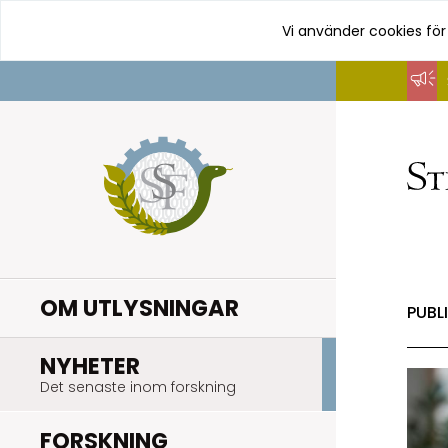
Vi använder cookies för
Hoppa
till
innehåll
OM UTLYSNINGAR
PUBL
.
NYHETER
Det senaste inom forskning
.
FORSKNING