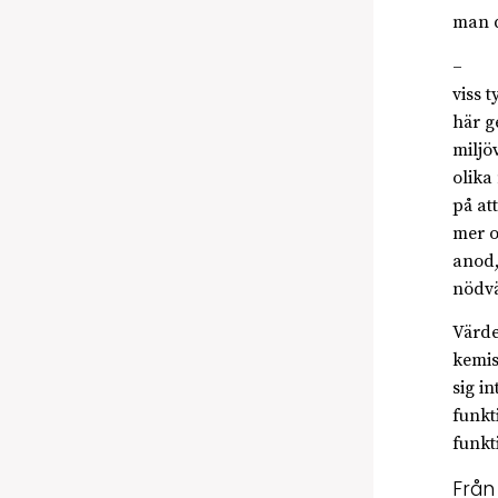
man d
– Vi 
viss 
här g
miljöv
olika
på at
mer o
anod,
nödvän
Värde
kemis
sig i
funkti
funkt
Från