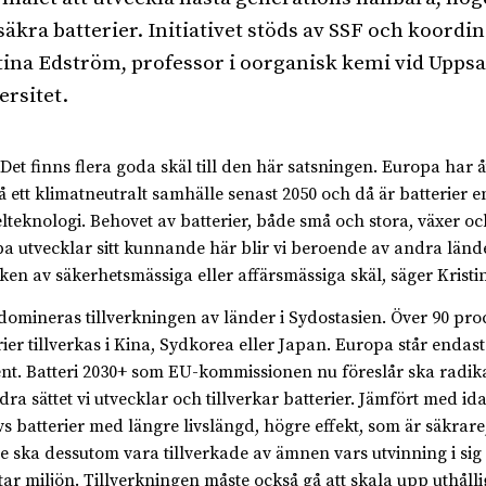
säkra batterier. Initiativet stöds av SSF och koordi
tina Edström, professor i oorganisk kemi vid Uppsa
ersitet.
 finns flera goda skäl till den här satsningen. Europa har åta
 ett klimatneutralt samhälle senast 2050 och då är batterier e
lteknologi. Behovet av batterier, både små och stora, växer oc
a utvecklar sitt kunnande här blir vi beroende av andra länder
rken av säkerhetsmässiga eller affärsmässiga skäl, säger Krist
domineras tillverkningen av länder i Sydostasien. Över 90 proc
rier tillverkas i Kina, Sydkorea eller Japan. Europa står endast
nt. Batteri 2030+ som EU-kommissionen nu föreslår ska radika
dra sättet vi utvecklar och tillverkar batterier. Jämfört med id
s batterier med längre livslängd, högre effekt, som är säkrare,
e ska dessutom vara tillverkade av ämnen vars utvinning i sig 
tar miljön. Tillverkningen måste också gå att skala upp uthålli