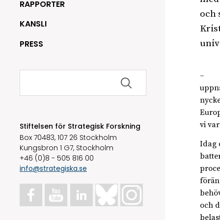
RAPPORTER
och 
KANSLI
Kris
univ
PRESS
Sök
– Det
efter:
uppnå
nycke
Europ
vi va
Stiftelsen för Strategisk Forskning
Box 70483, 107 26 Stockholm
Idag 
Kungsbron 1 G7, Stockholm
batte
+46 (0)8 - 505 816 00
info@strategiska.se
proce
förän
behöv
och d
belas