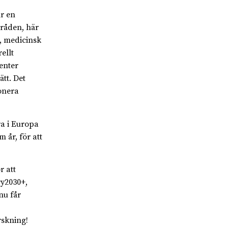
är en
mråden, här
, medicinsk
ellt
enter
tt. Det
onera
ra i Europa
år, för att
r att
ry2030+,
nu får
rskning!