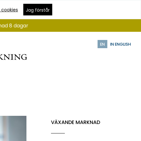
 cookies
Jag förstår
ånad 8 dagar
EN
IN ENGLISH
VÄXANDE MARKNAD