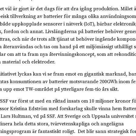
et väl är gjort är det dags för att dra igång produktion. Målet 
eisk tillverkning av batterier för många olika användningso
både uppkopplade sensorer i nätverk (IoT), bärbar elektronik
k, fordon och annat. Livslängderna på batterier behöver gener
ttras, och när de trots allt tjänat ut behöver ingående kompon
 återanvändas och tas om hand på ett miljömässigt uthålligt sä
ar om att ta fram nya återvinningskoncept, som att rekonditi
a material och elektroder.
itiativet lyckas kan vi se fram emot en gigantisk marknad, ba
ntas konsumtionen av batterier motsvarande 200GWh inom fem 
ra upp emot TW-området på ytterligare fem-tio års sikt.
 var först ut med en riktad insats om 10 miljoner kronor fö
ssor Kristina Edström med forskarlag skulle vinna hem Batte
 Lars Hultman, vd på SSF. Att Sverige och Uppsala universitet 
inera hela detta stora, tvärvetenskapliga och angelägna
ningsprogram är fantastiskt roligt. Det blir sann strategisk fo