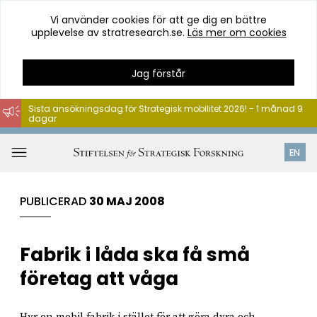
Vi använder cookies för att ge dig en bättre
upplevelse av stratresearch.se.
Läs mer om cookies
Jag förstår
Sista ansökningsdag för Strategisk mobilitet 2026! - 1 månad 9
dagar
Hoppa
till
Öppna
EN
innehåll
meny
PUBLICERAD
30 MAJ 2008
Fabrik i låda ska få små
företag att våga
Hyr en mobil fabrik i stället för att göra dyra och