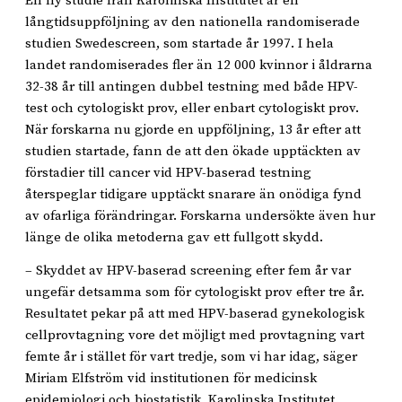
En ny studie från Karolinska Institutet är en
långtidsuppföljning av den nationella randomiserade
studien Swedescreen, som startade år 1997. I hela
landet randomiserades fler än 12 000 kvinnor i åldrarna
32-38 år till antingen dubbel testning med både HPV-
test och cytologiskt prov, eller enbart cytologiskt prov.
När forskarna nu gjorde en uppföljning, 13 år efter att
studien startade, fann de att den ökade upptäckten av
förstadier till cancer vid HPV-baserad testning
återspeglar tidigare upptäckt snarare än onödiga fynd
av ofarliga förändringar. Forskarna undersökte även hur
länge de olika metoderna gav ett fullgott skydd.
– Skyddet av HPV-baserad screening efter fem år var
ungefär detsamma som för cytologiskt prov efter tre år.
Resultatet pekar på att med HPV-baserad gynekologisk
cellprovtagning vore det möjligt med provtagning vart
femte år i stället för vart tredje, som vi har idag, säger
Miriam Elfström vid institutionen för medicinsk
epidemiologi och biostatistik, Karolinska Institutet.