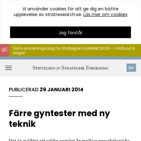
Vi använder cookies för att ge dig en bättre
upplevelse av stratresearch.se.
Läs mer om cookies
Jag förstår
Sista ansökningsdag för Strategisk mobilitet 2026! - 1 månad 8
dagar
Hoppa
till
Öppna
EN
innehåll
meny
PUBLICERAD
29 JANUARI 2014
Färre gyntester med ny
teknik
Det är möjligt att utöka antalet år mellan gynekologiska