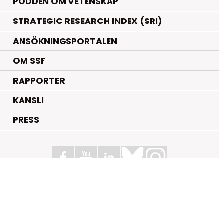
PODDEN OM VETENSKAP
STRATEGIC RESEARCH INDEX (SRI)
ANSÖKNINGSPORTALEN
OM SSF
RAPPORTER
KANSLI
PRESS
Stiftelsen för Strategisk Forskning
Box 70483, 107 26 Stockholm
Kungsbron 1 G7, Stockholm
+46 (0)8 - 505 816 00