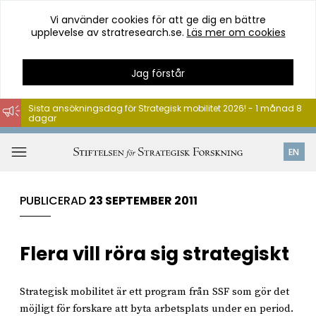
Vi använder cookies för att ge dig en bättre
upplevelse av stratresearch.se.
Läs mer om cookies
Jag förstår
Sista ansökningsdag för Strategisk mobilitet 2026! - 1 månad 8
dagar
Hoppa
till
Öppna
EN
innehåll
meny
PUBLICERAD
23 SEPTEMBER 2011
Flera vill röra sig strategiskt
Strategisk mobilitet är ett program från SSF som gör det
möjligt för forskare att byta arbetsplats under en period.