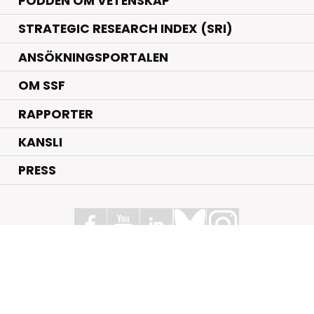
PODDEN OM VETENSKAP
STRATEGIC RESEARCH INDEX (SRI)
ANSÖKNINGSPORTALEN
OM SSF
RAPPORTER
KANSLI
PRESS
Stiftelsen för Strategisk Forskning
Box 70483, 107 26 Stockholm
Kungsbron 1 G7, Stockholm
+46 (0)8 - 505 816 00