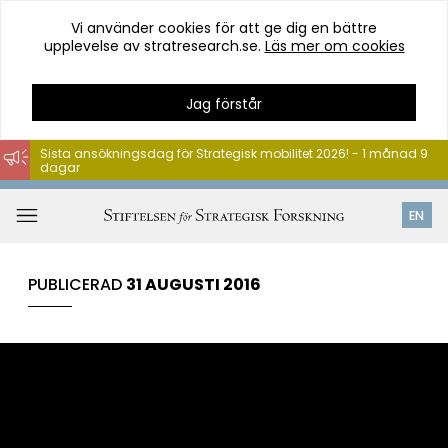
Vi använder cookies för att ge dig en bättre
upplevelse av stratresearch.se.
Läs mer om cookies
Jag förstår
Sista ansökningsdag för Strategisk mobilitet 2026! - 1 månad 9
dagar
Hoppa
till
Öppna
EN
innehåll
meny
PUBLICERAD
31 AUGUSTI 2016