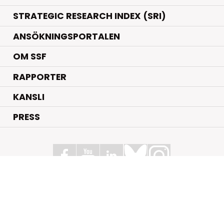
STRATEGIC RESEARCH INDEX (SRI)
ANSÖKNINGSPORTALEN
OM SSF
RAPPORTER
KANSLI
PRESS
Stiftelsen för Strategisk Forskning
Box 70483, 107 26 Stockholm
Kungsbron 1 G7, Stockholm
+46 (0)8 - 505 816 00