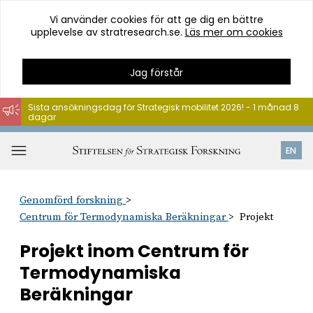
Vi använder cookies för att ge dig en bättre
upplevelse av stratresearch.se.
Läs mer om cookies
Jag förstår
Sista ansökningsdag för Strategisk mobilitet 2026! - 1 månad 8
dagar
Hoppa
till
Öppna
EN
innehåll
meny
Genomförd forskning
Centrum för Termodynamiska Beräkningar
Projekt
Projekt inom Centrum för
Termodynamiska
Beräkningar