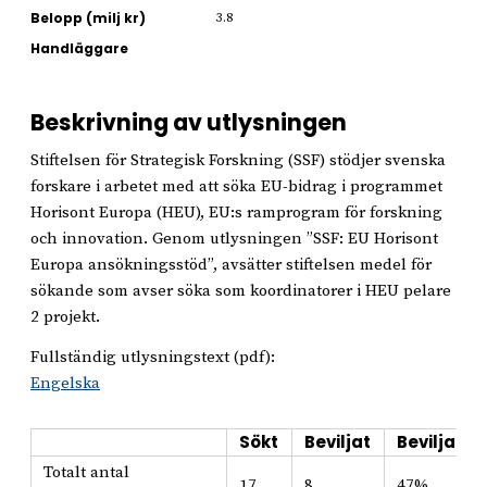
Belopp (milj kr)
3.8
Handläggare
Beskrivning av utlysningen
Stiftelsen för Strategisk Forskning (SSF) stödjer svenska
forskare i arbetet med att söka EU-bidrag i programmet
Horisont Europa (HEU), EU:s ramprogram för forskning
och innovation. Genom utlysningen ”SSF: EU Horisont
Europa ansökningsstöd”, avsätter stiftelsen medel för
sökande som avser söka som koordinatorer i HEU pelare
2 projekt.
Fullständig utlysningstext (pdf):
Engelska
Sökt
Beviljat
Beviljat i
Totalt antal
17
8
47%