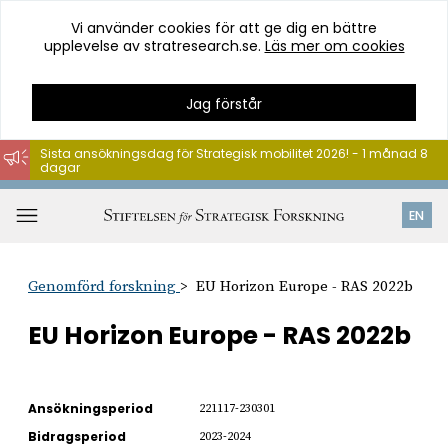
Vi använder cookies för att ge dig en bättre
upplevelse av stratresearch.se.
Läs mer om cookies
Jag förstår
Sista ansökningsdag för Strategisk mobilitet 2026! - 1 månad 8
dagar
Hoppa
till
Öppna
EN
innehåll
meny
Genomförd forskning
EU Horizon Europe - RAS 2022b
EU Horizon Europe - RAS 2022b
Ansökningsperiod
221117-230301
Bidragsperiod
2023-2024