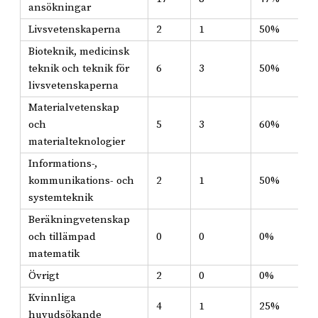
ansökningar
Livsvetenskaperna
2
1
50%
Bioteknik, medicinsk
teknik och teknik för
6
3
50%
livsvetenskaperna
Materialvetenskap
och
5
3
60%
materialteknologier
Informations-,
kommunikations- och
2
1
50%
systemteknik
Beräkningvetenskap
och tillämpad
0
0
0%
matematik
Övrigt
2
0
0%
Kvinnliga
4
1
25%
huvudsökande