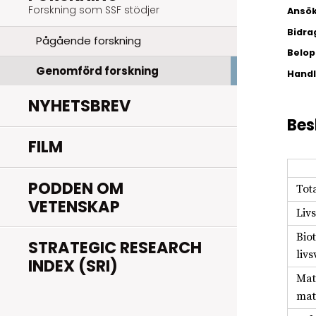
Forskning som SSF stödjer
Ansök
Bidra
Pågående forskning
Belopp
Genomförd forskning
Hand
NYHETSBREV
Bes
FILM
PODDEN OM
Tot
VETENSKAP
Liv
Bio
STRATEGIC RESEARCH
liv
INDEX (SRI)
Mat
mat