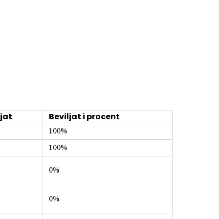
jat
Beviljat i procent
100%
100%
0%
0%