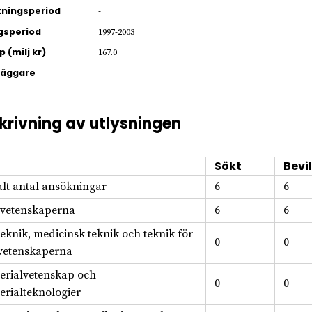
ningsperiod
-
gsperiod
1997-2003
 (milj kr)
167.0
läggare
krivning av utlysningen
Sökt
Bevil
alt antal ansökningar
6
6
svetenskaperna
6
6
teknik, medicinsk teknik och teknik för
0
0
svetenskaperna
erialvetenskap och
0
0
erialteknologier