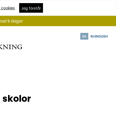
 cookies
Jag förstår
ånad 9 dagar
EN
IN ENGLISH
 skolor